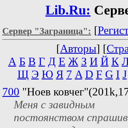
Lib.Ru:
Серве
[
Регис
Сервер "Заграница":
[
Авторы
] [
Стр
А
Б
В
Г
Д
Е
Ж
З
И
Й
К
Щ
Э
Ю
Я
7
A
D
F
G
I
J
700
"Ноев ковчег"(201k,17
Меня с завидным
постоянством спраши