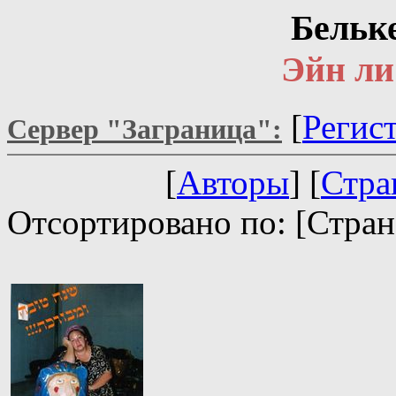
Бельк
Эйн ли
[
Регис
Сервер "Заграница":
[
Авторы
] [
Стра
Отсортировано по: [Стран