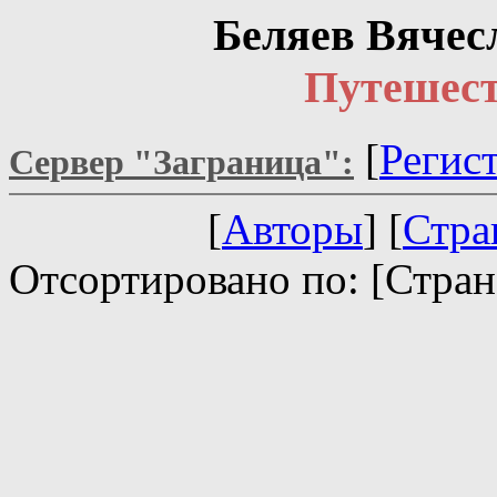
Беляев Вячес
Путешест
[
Регис
Сервер "Заграница":
[
Авторы
] [
Стра
Отсортировано по: [Стран