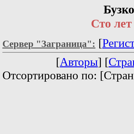
Бузк
Сто лет
[
Регис
Сервер "Заграница":
[
Авторы
] [
Стра
Отсортировано по: [Стран