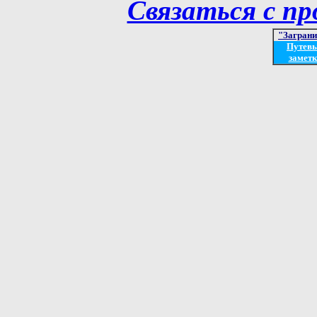
Связаться с п
"Загран
Путев
заметк