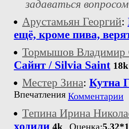
задаваться вопросом
Арустамьян Георгий
:
ещё, кроме пива, веря
Тормышов Владимир 
Сайнт / Silvia Saint
18k
Местер Зина
:
Кутна 
Впечатления
Комментарии
Тепина Ирина Никола
ходили
4k
Оценка:
5.32*