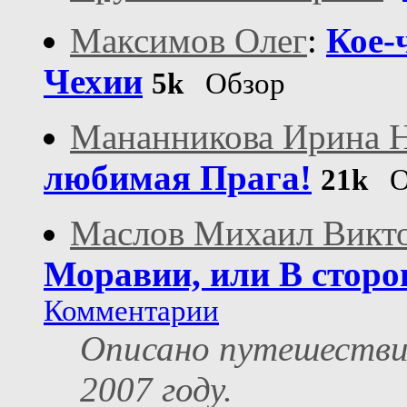
Максимов Олег
:
Кое-
Чехии
5k
Обзор
Мананникова Ирина Н
любимая Прага!
21k
О
Маслов Михаил Викт
Моравии, или В стор
Комментарии
Описано путешествие
2007 году.