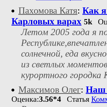
Пахомова Катя
:
Как я
Карловых варах
5k
Оце
Летом 2005 года я п
Республике,впечатле
солнечной, еда вкус
из светлых моментов
курортного городка 
Максимов Олег
:
Наш 
Оценка:
3.56*4
Статья
Ком