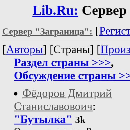
Lib.Ru:
Сервер 
[
Регис
Сервер "Заграница":
[
Авторы
] [Страны] [
Произ
Раздел страны >>>
,
Обсуждение страны >
Фёдоров Дмитрий
Станиславовоич
:
"Бутылка"
3k