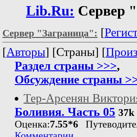
Lib.Ru:
Сервер "
[
Регис
Сервер "Заграница":
[
Авторы
] [Страны] [
Произ
Раздел страны >>>
,
Обсуждение страны >
Тер-Арсенян Виктори
Боливия. Часть 05
37k
Оценка:
7.55*6
Путеводите
Комментарии