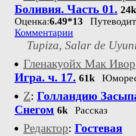
Боливия. Часть 01.
24
Оценка:
6.49*13
Путеводит
Комментарии
Tupiza, Salar de Uyun
Гленакуойх Мак Ивор
Игра. ч. 17.
61k
Юморес
Z
:
Голландию Засып
Снегом
6k
Рассказ
Редактор
:
Гостевая