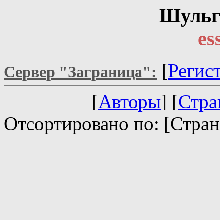
Шульг
es
[
Регис
Сервер "Заграница":
[
Авторы
] [
Стра
Отсортировано по: [Стран