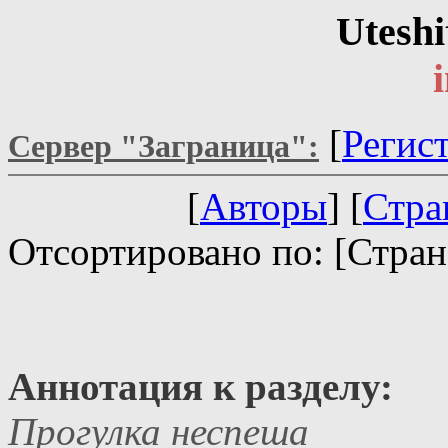
Uteshi
[
Регис
Сервер "Заграница":
[
Авторы
] [
Стра
Отсортировано по: [Стран
Аннотация к разделу:
Прогулка неспеша