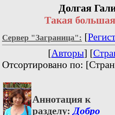
Долгая Гал
Такая большая
[
Регис
Сервер "Заграница":
[
Авторы
] [
Стра
Отсортировано по: [Стран
Аннотация к
разделу:
Добро