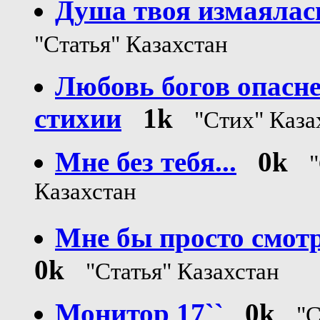
Душа твоя измаялас
"Статья" Казахстан
Любовь богов опасне
стихии
1k
"Стих" Каза
Мне без тебя...
0k
Казахстан
Мне бы просто смот
0k
"Статья" Казахстан
Монитор 17``
0k
"С