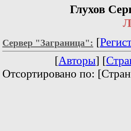
Глухов Сер
Л
[
Регис
Сервер "Заграница":
[
Авторы
] [
Стра
Отсортировано по: [Стран