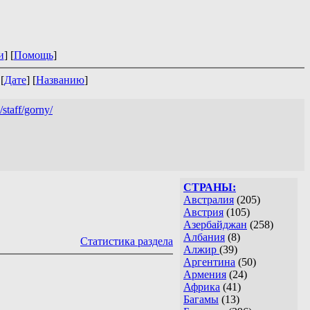
и
] [
Помощь
]
 [
Дате
] [
Названию
]
/staff/gorny/
СТРАНЫ:
Австралия
(205)
Австрия
(105)
Азербайджан
(258)
Албания
(8)
Статистика раздела
Алжир
(39)
Аргентина
(50)
Армения
(24)
Африка
(41)
Багамы
(13)