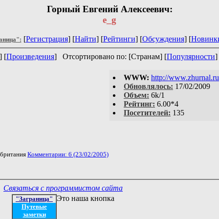
Горный Евгений Алексеевич:
e_g
[
Регистрация
] [
Найти
] [
Рейтинги
] [
Обсуждения
] [
Новинк
аница":
] [
Произведения
]
Отсортировано по: [Странам] [
Популярности
]
WWW:
http://www.zhurnal.ru
Обновлялось:
17/02/2009
Объем:
6k/1
Рейтинг:
6.00*4
Посетителей:
135
обритания
Комментарии: 6 (23/02/2005)
Связаться с программистом сайта
Это наша кнопка
"Заграница"
Путевые
заметки