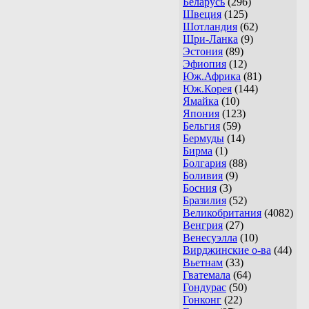
Беларусь
(296)
Швеция
(125)
Шотландия
(62)
Шри-Ланка
(9)
Эстония
(89)
Эфиопия
(12)
Юж.Африка
(81)
Юж.Корея
(144)
Ямайка
(10)
Япония
(123)
Бельгия
(59)
Бермуды
(14)
Бирма
(1)
Болгария
(88)
Боливия
(9)
Босния
(3)
Бразилия
(52)
Великобритания
(4082)
Венгрия
(27)
Венесуэлла
(10)
Вирджинские о-ва
(44)
Вьетнам
(33)
Гватемала
(64)
Гондурас
(50)
Гонконг
(22)