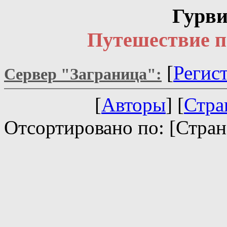
Гурви
Путешествие п
[
Регис
Сервер "Заграница":
[
Авторы
] [
Стра
Отсортировано по: [Стран