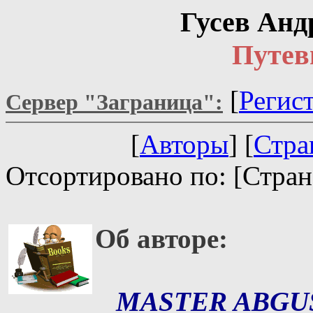
Гусев Анд
Путев
[
Регис
Сервер "Заграница":
[
Авторы
] [
Стра
Отсортировано по: [Стран
Об авторе:
MASTER ABGU