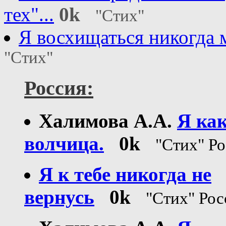
тех"...
0k
"Стих"
Я восхищаться никогда 
"Стих"
Россия:
Халимова А.А.
Я ка
волчица.
0k
"Стих" Р
Я к тебе никогда не
вернусь
0k
"Стих" Рос