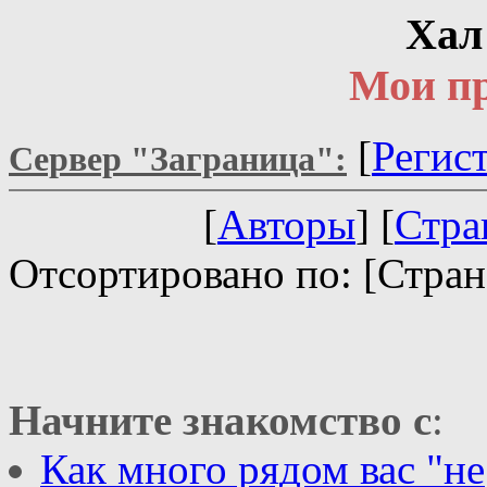
Хал
Мои пр
[
Регис
Сервер "Заграница":
[
Авторы
] [
Стра
Отсортировано по: [Стран
Начните знакомство с
:
Как много рядом вас "не