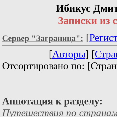
Ибикус Дмит
Записки из 
[
Регис
Сервер "Заграница":
[
Авторы
] [
Стра
Отсортировано по: [Стран
Аннотация к разделу:
Путешествия по страна