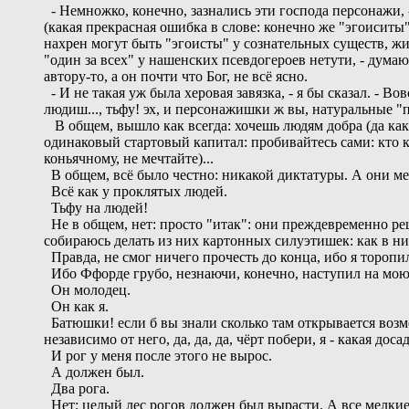
- Немножко, конечно, зазнались эти господа персонажи, -
(какая прекрасная ошибка в слове: конечно же "эгоиситы"
нахрен могут быть "эгоисты" у сознательных существ, ж
"один за всех" у нашенских псевдогероев нетути, - думаю 
автору-то, а он почти что Бог, не всё ясно.
- И не такая уж была херовая завязка, - я бы сказал. - 
людиш..., тьфу! эх, и персонажишки ж вы, натуральные "
В общем, вышло как всегда: хочешь людям добра (да каки
одинаковый стартовый капитал: пробивайтесь сами: кто ка
коньячному, не мечтайте)...
В общем, всё было честно: никакой диктатуры. А они ме
Всё как у проклятых людей.
Тьфу на людей!
Не в общем, нет: просто "итак": они преждевременно ре
собираюсь делать из них картонных силуэтишек: как в н
Правда, не смог ничего прочесть до конца, ибо я торопи
Ибо Ффорде грубо, незнаючи, конечно, наступил на мою р
Он молодец.
Он как я.
Батюшки! если б вы знали сколько там открывается возможно
независимо от него, да, да, да, чёрт побери, я - какая доса
И рог у меня после этого не вырос.
А должен был.
Два рога.
Нет: целый лес рогов должен был вырасти. А все мелкие 