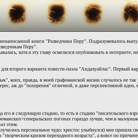
ненаписанной книги "Разведчики Перу". Подразумевалось выпус
Разведчикам Перу".
алась, хотя я эту главу осмелился опубликовать в интернете, н
ля второго варианта повести-пазла "Андахуайлас". Первый вари
ык", коих, правда, в моей графоманской жизни случалось не та
терес, аж до "похерения" отличной, и даже перспективной идеи, 
 его в следующую стадию, то есть в стадию "писательского взр
фоманских=генеральских погонах гораздо лучше, чем в малоува
вал этим.
излучилось персональное чудо: христос улыбнулся) мне пришла с
сюда "творческим кризом переходного возраста", а вовсе по п