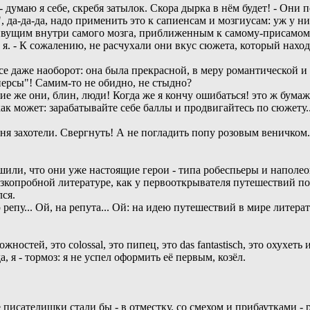
 думаю я себе, скребя затылок. Скора дырка в нём будет! - Они 
, да-да-да, надо применить это к сапиенсам и мозгиусам: уж у н
ивущим внутри самого мозга, приближенным к самому-присамому 
я. - К сожалению, не расчухали они вкус сюжета, который находил
Вовсе даже наоборот: она была прекрасной, в меру романтической
персы"! Самим-то не обидно, не стыдно?
е же они, блин, люди! Когда же я кончу ошибаться! это ж бумаж
к может: зарабатывайте себе баллы и продвигайтесь по сюжету..
ня захотели. Свергнуть! А не погладить попу розовым веничком.
шили, что они уже настоящие герои - типа робеспьеры и наполео
изкопробной литературе, как у первооткрывателя путешествий по
лся.
епу... Ой, на репута... Ой: на идею путешествий в мире литерат
стей, это colossal, это пипец, это das fantastisch, это охухеть 
да, я - тормоз: я не успел оформить её первым, козёл.
писателишки стали бы - в отместку, со смехом и прибаутками - 