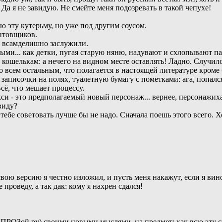
 Да я не завидую. Не смейте меня подозревать в такой чепухе!
ю эту кутерьму, но уже под другим соусом.
нтовщиков.
о всамделишно заслужили.
и... как детки, пугая старую няню, надувают и схлопывают папк
 кошелькам: а нечего на видном месте оставлять! Ладно. Случило
со всем остальным, что полагается в настоящей литературе кром
записочки на полях, туалетную бумагу с пометками: ага, попался
сё, что мешает процессу.
и - это предполагаемый новый персонаж... вернее, персонажиха: 
виду?
т тебе советовать лучше бы не надо. Сначала поешь этого всего
свою версию я честно изложил, и пусть меня накажут, если я вино
проведу, а так дак: кому я нахрен сдался!
ПРОЗой.ру) своими новыми мыслями, на предмет: как всю эту с