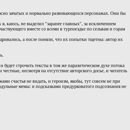
екрасно зачатых и нормально развивающихся персонажах. Они бы
 я, каюсь, не выделил "заранее главных", за исключением
частвующего вместе со всеми в турпоездке по сельвам и горам
ривались, а после поняли, что их попытки тщетны: автор их
ь.
 и будет строчить тексты в том же паразитическом духе потока
ни честные, несмотря на отсутствие авторского досье, и читатель
ми счастья не видать, и героизм, якобы, тут совсем не при
и ходульные мемы: и подсказками придурковатого подсознания не