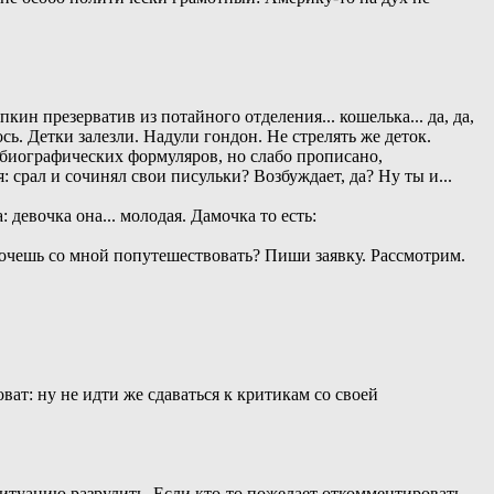
ин презерватив из потайного отделения... кошелька... да, да,
сь. Детки залезли. Надули гондон. Не стрелять же деток.
е биографических формуляров, но слабо прописано,
: срал и сочинял свои писульки? Возбуждает, да? Ну ты и...
девочка она... молодая. Дамочка то есть:
. Хочешь со мной попутешествовать? Пиши заявку. Рассмотрим.
ват: ну не идти же сдаваться к критикам со своей
итуацию разрулить. Если кто-то пожелает откомментировать