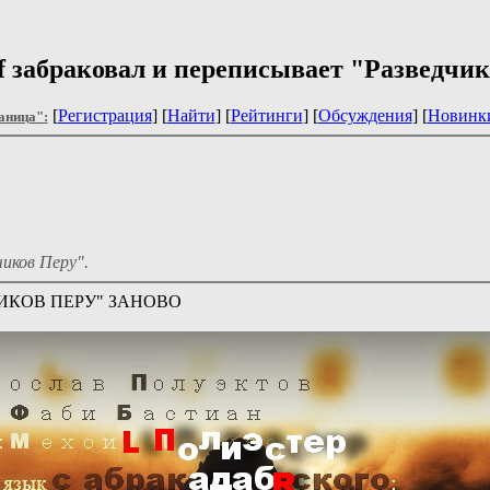
f забраковал и переписывает "Разведчи
[
Регистрация
] [
Найти
] [
Рейтинги
] [
Обсуждения
] [
Новинк
аница":
иков Перу".
ИКОВ ПЕРУ" ЗАНОВО