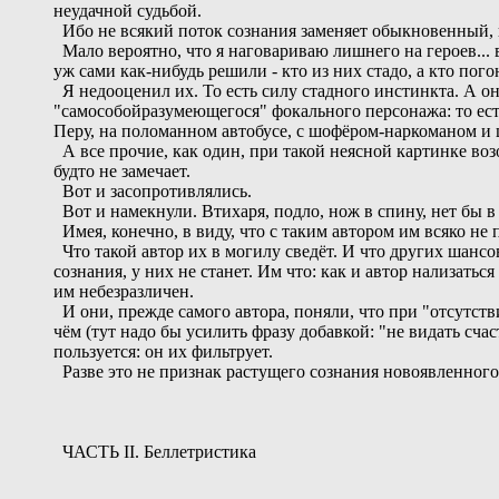
неудачной судьбой.
Ибо не всякий поток сознания заменяет обыкновенный, 
Мало вероятно, что я наговариваю лишнего на героев... 
уж сами как-нибудь решили - кто из них стадо, а кто пог
Я недооценил их. То есть силу стадного инстинкта. А он
"самособойразумеющегося" фокального персонажа: то есть
Перу, на поломанном автобусе, с шофёром-наркоманом и
А все прочие, как один, при такой неясной картинке во
будто не замечает.
Вот и засопротивлялись.
Вот и намекнули. Втихаря, подло, нож в спину, нет бы в г
Имея, конечно, в виду, что с таким автором им всяко не п
Что такой автор их в могилу сведёт. И что других шансов
сознания, у них не станет. Им что: как и автор нализаться
им небезразличен.
И они, прежде самого автора, поняли, что при "отсутств
чём (тут надо бы усилить фразу добавкой: "не видать сча
пользуется: он их фильтрует.
Разве это не признак растущего сознания новоявленног
ЧАСТЬ II. Беллетристика