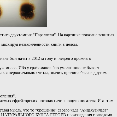
тить двухтомник "Параллели". На картинке показана эскизная
е маскируя незаконченности книги в целом.
ант был начат в 2012-м году и, недолго прожив в
к уж много. Ибо у графоманов "по умолчанию не бывает
как я первоначально считал, значит, причина была в другом.
осления".
жаемых ефрейторских погонах начинающего писателя. И я этим
ветлая мысль, что то "брошение" своего чада "Андахуайласа"
ричине НАТУРАЛЬНОГО БУНТА ГЕРОЕВ произведения с заведомо