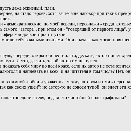
пусть даже эскизный, план.
вернее, на стадо героев: хотя, зачем мне наговор при таких пр
онщик.
и - демократические, по моей версии, персонажи - среди которых
 самого "автора", при этом он - "говорящий от первого лица", у
 шофёрской дочкой-проституткой.
зомнили себя важными птицами. Они сначала как могли повыпенд
рудь, спереди, открыто и честно: что, дескать, автор пишет хрен
о пути. И что, дескать, такой автор им не нужен.
 показать себя миру во всей красе, если их автор не остановится
 алкоголя и наплевать на всех, и на читателя в том числе? Нет, о
ии взаимной любви и уважения" между автором и ими - персонажа
стья как своих ушей"; но автор-то не совсем тупой: он знает эт
о покачтонедописателя, недавнего чистейшей воды графомана?