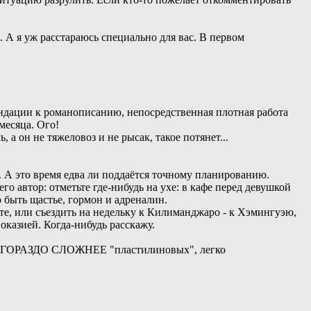
. А я уж расстараюсь специально для вас. В первом
ндации к романописанию, непосредственная плотная работа
месяца. Ого!
 а он не тяжеловоз и не рысак, такое потянет...
А это время едва ли поддаётся точному планированию.
о автор: отметьте где-нибудь на ухе: в кафе перед девушкой
о быть щастье, гормон и адреналин.
те, или съездить на недельку к Килиманджаро - к Хэмингуэю,
оказией. Когда-нибудь расскажу.
ать ГОРАЗДО СЛОЖНЕЕ "пластилиновых", легко