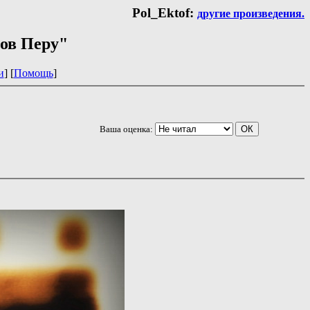
Pol_Ektof:
другие произведения.
ков Перу"
и
] [
Помощь
]
Ваша оценка: