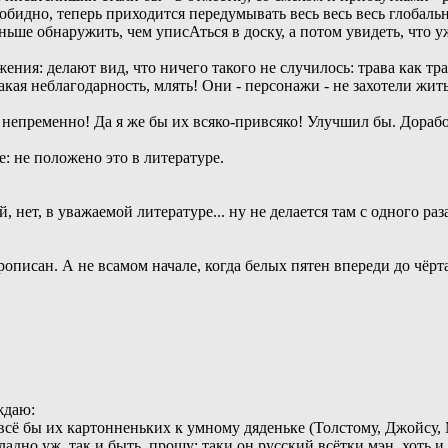
 обидно, теперь приходится передумывать весь весь весь глобаль
ьше обнаружить, чем уписАться в доску, а потом увидеть, что уж
ия: делают вид, что ничего такого не случилось: трава как трав
акая неблагодарность, млять! Они - персонажи - не захотели жи
ж непременно! Да я же бы их всяко-привсяко! Улучшил бы. Дораб
: не положено это в литературе.
 нет, в уважаемой литературе... ну не делается там с одного раза
описан. А не всамом начале, когда белых пятен впереди до чёрта
ждаю:
сё бы их картонненьких к умному дяденьке (Толстому, Джойсу, Ми
ладно уж, так и быть, прощу: таки он русский всётки мэн, хоть 