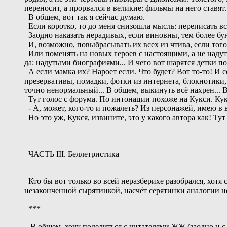
переносит, а прорвался в великие: фильмы на него ставят.
В общем, вот так я сейчас думаю.
Если коротко, то до меня снизошла мысль: переписать вс
Заодно наказать нерадивых, если виновны, тем более бу
И, возможно, повыбрасывать их всех из чтива, если тог
Или поменять на новых героев с настоящими, а не надутым
да: надутыми биографиями... И чего вот шарятся детки по
А если мамка их? Нароет если. Что будет? Вот то-то! И 
презервативы, помадки, фотки из интернета, блокнотики, 
точно ненормальный... В общем, выкинуть всё нахрен... В
Тут голос с форума. По интонации похоже на Кукси. Кукс
- А, может, кого-то и пожалеть? Из персонажей, имею в 
Но это уж, Кукся, извините, это у какого автора как! Ту
ЧАСТЬ III. Беллетристика
Кто бы вот только во всей неразберихе разобрался, хотя 
незаконченной сырятинкой, насчёт серятинки аналогии не 
***
В общем, хочу поделиться с читателями ЖЖ (заодно и с 