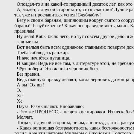
Опоздал-то я на какой-то паршивый десяток лет, как это
А, может, с другой стороны-то, это к счастию? Лучше ран
так уже и прославиться успел! Бляблаблу!
Бегу к своим баранам, щиплющим вокруг святого сооружен
бараньё! Разуйте зенки! Какая несправедливость, млин. К
правилам!
Ну дела! Кабы было чего, но тут совсем другое дело: я 
главные вы.
Вот нельзя быть всем одинаково главными: поверьте доке
Треба соблюдать ранжир.
Иначе начнётся путаница.
И ващще! Ведь не всё там, в литературе этой, не грёбаной,
Чёрт побери! Это ж пока черновик был.
Без правки.
Ведь главную правку делают, когда черновик до конца пр
А вы! Эх вы!
Э.
Хе.
Хе.
Пауза. Размышляют. Ядобавляю:
- Это же ПРОЦЕСС, а не детские пирожки. Из пескабля!
Молчат.
Тогда я, с другой стороны, не им, а в никуда, типа рассу
- Какая вопиющая безграмотность, какая бестолковость: в
родил, а не эти чёртовы Миллеры с Джойсами. Толстого, 