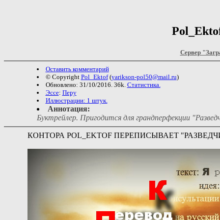
Pol_Ekto
Сервер "Загр
Оставить комментарий
© Copyright
Pol_Ektof
(
yarikson-pol50@mail.ru
)
Обновлено: 31/10/2016. 36k.
Статистика.
Эссе
:
Перу
Иллюстрации: 1 штук.
Аннотация:
Буктрейлер. Пригодится для грандперфекции "Разведч
КОНТОРА POL_EKTOF ПЕРЕПИСЫВАЕТ "РАЗВЕДЧ