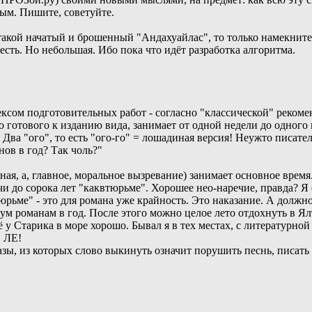
ным. Пишите, советуйте.
 такой начатый и брошенный "Андахуайлас", то только намекните
сть. Но небольшая. Ибо пока что идёт разработка алгоритма.
ксом подготовительных работ - согласно "классической" рекоме
 готового к изданию вида, занимает от одной недели до одного 
Два "ого", то есть "ого-го" = лошадиная версия! Неужто писатель,
ов в год? Так чоль?"
, главное, моральное вызревание) занимает основное время. 
до сорока лет "каквтюрьме". Хорошее нео-наречие, правда? Я ег
юрьме" - это для романа уже крайность. Это наказание. А должн
м романам в год. После этого можно целое лето отдохнуть в Ял
у Старика в море хорошо. Бывал я в тех местах, с литературной 
 ЛЕ!
азы, из которых слово выкинуть означит порушить песнь, пис