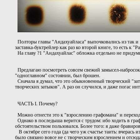
Полторы главы "Андахуайласа" выпочковались из так и 
заставка-буктрейлер как раз ко второй книге, то есть к "
На главу ?1 "Андахуайлас" обложка отдельно не придумыв
Предлагаю посмотреть совсем свежий замысел-набросок д
"одноглавном" состоянии, был брошен.
Сначала я думал, что это обыкновенный творческий "зат
творческих затыков". А раз он случился, и даже погас ин
ЧАСТЬ I. Почему?
Можно отнести это к "взрослению графомана" и перехода
Однако в последыша верится с трудом: ибо ходить в гра
обстоятельством пользовался. Более того: я даже бравиро
В октябре сего года (да чего уж счастье таить: вчерась 
было связано вовсе не с творческим взрослением и от