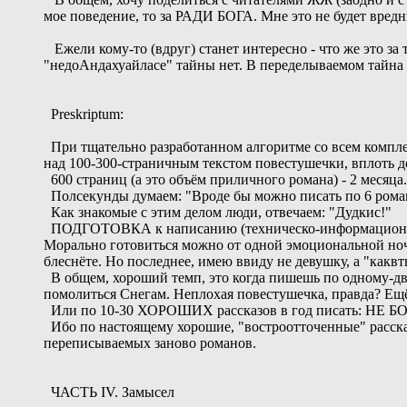
мое поведение, то за РАДИ БОГА. Мне это не будет вред
Ежели кому-то (вдруг) станет интересно - что же это за
"недоАндахуайласе" тайны нет. В переделываемом тайна е
Preskriptum:
При тщательно разработанном алгоритме со всем компле
над 100-300-страничным текстом повестушечки, вплоть до
600 страниц (а это объём приличного романа) - 2 месяца. 
Полсекунды думаем: "Вроде бы можно писать по 6 роман
Как знакомые с этим делом люди, отвечаем: "Дудкис!"
ПОДГОТОВКА к написанию (техническо-информационная, а
Морально готовиться можно от одной эмоциональной ночи 
блеснёте. Но последнее, имею ввиду не девушку, а "каквт
В общем, хороший темп, это когда пишешь по одному-дву
помолиться Снегам. Неплохая повестушечка, правда? Ещё 
Или по 10-30 ХОРОШИХ рассказов в год писать: НЕ БО
Ибо по настоящему хорошие, "востроотточенные" расск
переписываемых заново романов.
ЧАСТЬ IV. Замысел