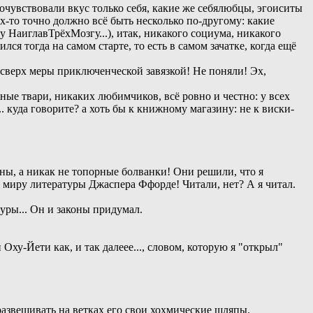
почувствовали вкус только себя, какие же себялюбцы, эгоиситы
их-то точно должно всё быть несколько по-другому: какие
НаиглавТрёхМозгу...), итак, никакого социума, никакого
ся тогда на самом старте, то есть в самом зачатке, когда ещё
 и сверх меры приключенческой завязкой! Не поняли! Эх,
ные твари, никаких любимчиков, всё ровно и честно: у всех
. куда говорите? а хоть бы к книжному магазину: не к виски-
ны, а никак не топорные болванки! Они решили, что я
 миру литературы Джаспера Ффорде! Читали, нет? А я читал.
уры... Он и законы придумал.
и Оху-Йети как, и так далеее..., словом, которую я "открыл"
развешивать на ветках его свои хохмические шляпы.