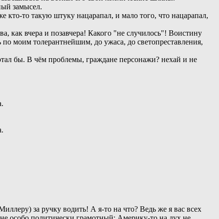
ный замысел.
е кто-то такую штуку нацарапал, и мало того, что нацарапал,
а, как вчера и позавчера! Какого "не случилось"! Воистину
ть по моим толерантнейшим, до ужаса, до светопреставления,
отал бы. В чём проблемы, граждане персонажи? нехай и не
.
.
ллеру) за ручку водить! А я-то на что? Ведь же я вас всех
и не особо политически грамотный: Америку-то на дух не