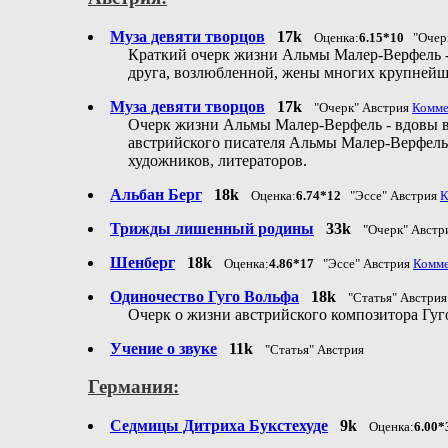
Муза девяти творцов
17k
Оценка:
6.15*10
"Очерк
Краткий очерк жизни Альмы Малер-Верфель -
друга, возлюбленной, жены многих крупней
Муза девяти творцов
17k
"Очерк" Австрия
Комме
Очерк жизни Альмы Малер-Верфель - вдовы в
австрийского писателя Альмы Малер-Верфель,
художников, литераторов.
Альбан Берг
18k
Оценка:
6.74*12
"Эссе" Австрия
К
Трижды лишенный родины
33k
"Очерк" Австр
Шенберг
18k
Оценка:
4.86*17
"Эссе" Австрия
Комме
Одиночество Гуго Вольфа
18k
"Статья" Австрия
Очерк о жизни австрийского композитора Гуго
Учение о звуке
11k
"Статья" Австрия
Германия:
Седмицы Дитриха Букстехуде
9k
Оценка:
6.00*