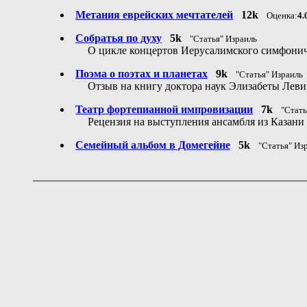
Метания еврейских мечтателей
12k
Оценка:
4.
Собратья по духу
5k
"Статья" Израиль
О цикле концертов Иерусалимского симфонич
Поэма о поэтах и планетах
9k
"Статья" Израиль
Отзыв на книгу доктора наук Элизабеты Лев
Театр фортепианной импровизации
7k
"Стать
Рецензия на выступления ансамбля из Казани
Семейный альбом в Домегейне
5k
"Статья" Из