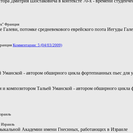
тора Дмитрия Шостаковича в контексте 70-х - времени студенчес
к" Франция
Галеви, потомке средневекового еврейского поэта Иегуды Галеви,
ранция
Комментарии: 5 (04/03/2009)
й Уманской - автором обширного цикла фортепианных пьес для у
ом и композитором Тальей Уманской - автором обширного цикла
зраиль
 Израиль
узыкальной Академии имени Гнесиных, работающих в Израиле