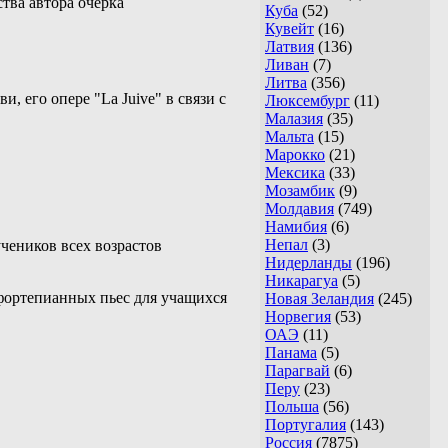
тва автора очерка
Куба
(52)
Кувейт
(16)
Латвия
(136)
Ливан
(7)
Литва
(356)
 его опере "La Juive" в связи с
Люксембург
(11)
Малазия
(35)
Мальта
(15)
Марокко
(21)
Мексика
(33)
Мозамбик
(9)
Молдавия
(749)
Намибия
(6)
Непал
(3)
чеников всех возрастов
Нидерланды
(196)
Никарагуа
(5)
 фортепианных пьес для учащихся
Новая Зеландия
(245)
Норвегия
(53)
ОАЭ
(11)
Панама
(5)
Парагвай
(6)
Перу
(23)
Польша
(56)
Португалия
(143)
Россия
(7875)