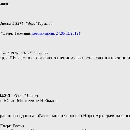
мания
Оценка:
5.32*4
"Эссе" Германия
"Очерк" Германия
Комментарии: 2 (20/12/2012)
нка:
7.19*6
"Эссе" Германия
арда Штрауса в связи с исполнением его произведений в концер
5.82*5
"Очерк" Россия
ице Юлии Моисеевне Нейман.
красного педагога, обаятельного человека Норы Аркадьевны Спе
Очерк" Россия