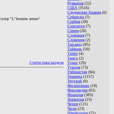
Румыния
(22)
США
(3516)
Саудовская Аравия
(6)
Сейшелы
(5)
еллер "L"homme armee"
Сербия
(28)
Сингапур
(7)
Сирия
(26)
Словакия
(7)
Словения
(2)
Таиланд
(85)
Тайвань
(50)
Тибет
(4)
Тонго
(2)
Статистика раздела
Тунис
(29)
Турция
(73)
Узбекистан
(84)
Украина
(1157)
Уругвай
(6)
Филиппины
(18)
Финляндия
(63)
Франция
(383)
Хорватия
(23)
Чехия
(121)
Чили
(23)
Швейцария
(72)