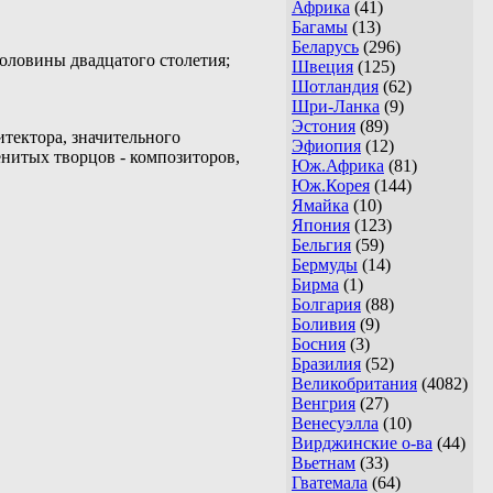
Африка
(41)
Багамы
(13)
Беларусь
(296)
оловины двадцатого столетия;
Швеция
(125)
Шотландия
(62)
Шри-Ланка
(9)
Эстония
(89)
тектора, значительного
Эфиопия
(12)
нитых творцов - композиторов,
Юж.Африка
(81)
Юж.Корея
(144)
Ямайка
(10)
Япония
(123)
Бельгия
(59)
Бермуды
(14)
Бирма
(1)
Болгария
(88)
Боливия
(9)
Босния
(3)
Бразилия
(52)
Великобритания
(4082)
Венгрия
(27)
Венесуэлла
(10)
Вирджинские о-ва
(44)
Вьетнам
(33)
Гватемала
(64)