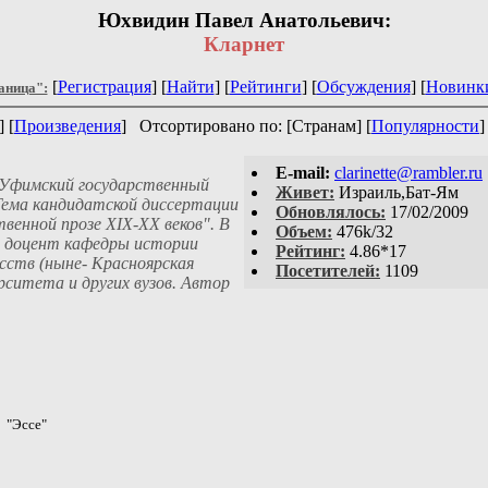
Юхвидин Павел Анатольевич:
Кларнет
[
Регистрация
] [
Найти
] [
Рейтинги
] [
Обсуждения
] [
Новинк
аница":
] [
Произведения
]
Отсортировано по: [Странам] [
Популярности
]
E-mail:
clarinette@rambler.ru
 Уфимский государственный
Живет:
Израиль,Бат-Ям
Тема кандидатской диссертации
Обновлялось:
17/02/2009
венной прозе XIX-XX веков". В
Объем:
476k/32
ем доцент кафедры истории
Рейтинг:
4.86*17
сств (ныне- Красноярская
Посетителей:
1109
рситета и других вузов. Автор
"Эссе"