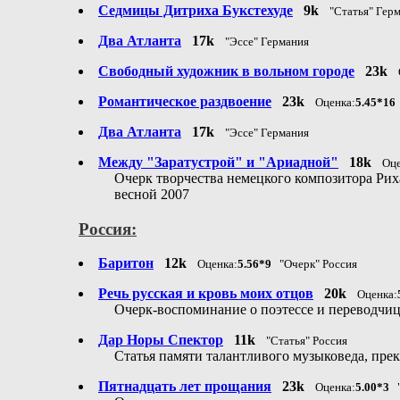
Седмицы Дитриха Букстехуде
9k
"Статья" Гер
Два Атланта
17k
"Эссе" Германия
Свободный художник в вольном городе
23k
Романтическое раздвоение
23k
Оценка:
5.45*16
Два Атланта
17k
"Эссе" Германия
Между "Заратустрой" и "Ариадной"
18k
Оце
Очерк творчества немецкого композитора Рих
весной 2007
Россия:
Баритон
12k
Оценка:
5.56*9
"Очерк" Россия
Речь русская и кровь моих отцов
20k
Оценка:
Очерк-воспоминание о поэтессе и переводч
Дар Норы Спектор
11k
"Статья" Россия
Статья памяти талантливого музыковеда, пре
Пятнадцать лет прощания
23k
Оценка:
5.00*3
"