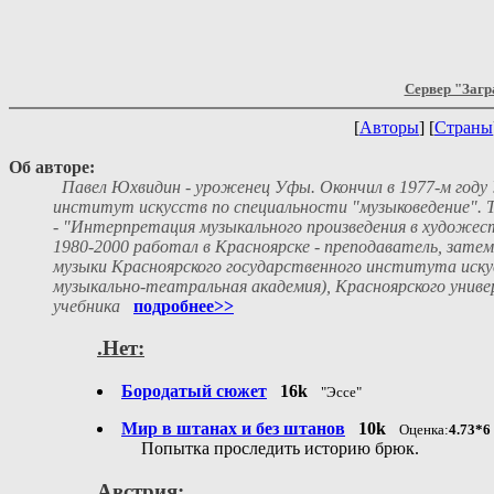
Сервер "Загр
[
Авторы
] [
Страны
Об авторе:
Павел Юхвидин - уроженец Уфы. Окончил в 1977-м году
институт искусств по специальности "музыковедение". 
- "Интерпретация музыкального произведения в художест
1980-2000 работал в Красноярске - преподаватель, зат
музыки Красноярского государственного института иску
музыкально-театральная академия), Красноярского униве
учебника
подробнее>>
.Нет:
Бородатый сюжет
16k
"Эссе"
Мир в штанах и без штанов
10k
Оценка:
4.73*6
Попытка проследить историю брюк.
Австрия: