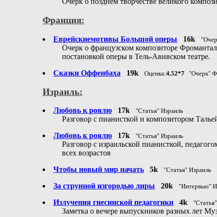
Очерк о позднем творчестве великого компози
Франция:
Еврейскиемотивы Большой оперы
16k
"Очер
Очерк о французском композиторе Фромантале 
постановкой оперы в Тель-Авивском театре.
Сказки Оффенбаха
19k
Оценка:
4.52*7
"Очерк" Ф
Израиль:
Любовь к роялю
17k
"Статья" Израиль
Разговор с пианисткой и композитором Талье
Любовь к роялю
17k
"Статья" Израиль
Разговор с израильской пианисткой, педагог
всех возрастов
Чтобы новый мир начать
5k
"Статья" Израиль
За струнной изгородью лиры
20k
"Интервью" И
Излучения гнесинской педагогики
4k
"Статья"
Заметка о вечере выпускников разных лет М