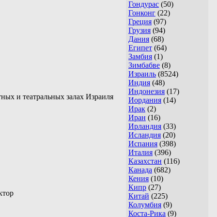
Гондурас
(50)
Гонконг
(22)
Греция
(97)
Грузия
(94)
Дания
(68)
Египет
(64)
Замбия
(1)
Зимбабве
(8)
Израиль
(8524)
Индия
(48)
Индонезия
(17)
тных и театральных залах Израиля
Иордания
(14)
Ирак
(2)
Иран
(16)
Ирландия
(33)
Исландия
(20)
Испания
(398)
Италия
(396)
Казахстан
(116)
Канада
(682)
Кения
(10)
Кипр
(27)
ктор
Китай
(225)
Колумбия
(9)
Коста-Рика
(9)