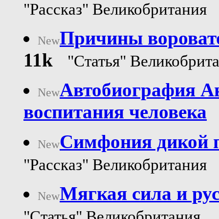
"Рассказ" Великобритания
Причины воровато
New
11k
"Статья" Великобрит
Автобиография Ан
New
воспитания человека
Симфония дикой п
New
"Рассказ" Великобритания
Мягкая сила и ру
New
"Статья" Великобритания