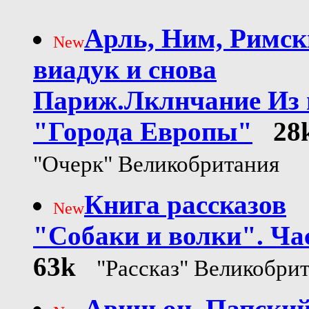
Арль, Ним, Римс
New
виадук и снова
Париж.Лклнчание Из 
"Города Европы"
28
"Очерк" Великобритания
Книга рассказов
New
"Собаки и волки". Ча
63k
"Рассказ" Великобри
Авиньон. Папски