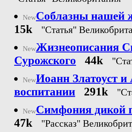
Соблазны нашей ж
New
15k
"Статья" Великобрит
Жизнеописания Св
New
Сурожского
44k
"Ста
Иоанн Златоуст и
New
воспитании
291k
"Ст
Симфония дикой п
New
47k
"Рассказ" Великобри