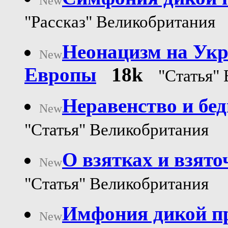
New
"Рассказ" Великобритания
Неонацизм на Укр
New
Европы
18k
"Статья"
Неравенство и бе
New
"Статья" Великобритания
О взятках и взято
New
"Статья" Великобритания
Имфония дикой пр
New