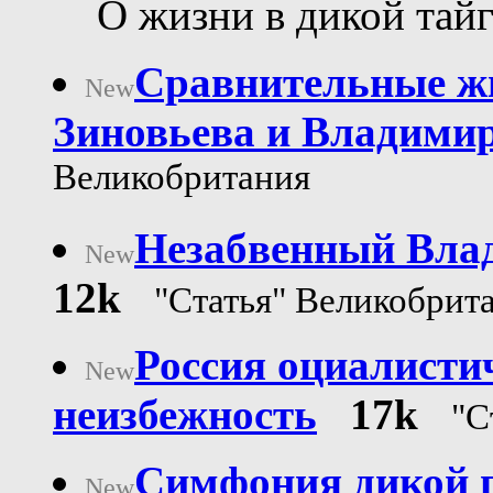
О жизни в дикой тайг
Сравнительные ж
New
Зиновьева и Владими
Великобритания
Незабвенный Вла
New
12k
"Статья" Великобрит
Россия оциалистич
New
неизбежность
17k
"С
Симфония дикой п
New