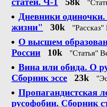
статей. Ч-1
58k
"Стат
Дневники одиночки.
жизни"
30k
"Рассказ"
О высшем образовани
России
10k
"Статья" 
Вина или обида. О р
Сборник эссе
23k
"Э
Пропагандистская л
русофобии. Сборник с