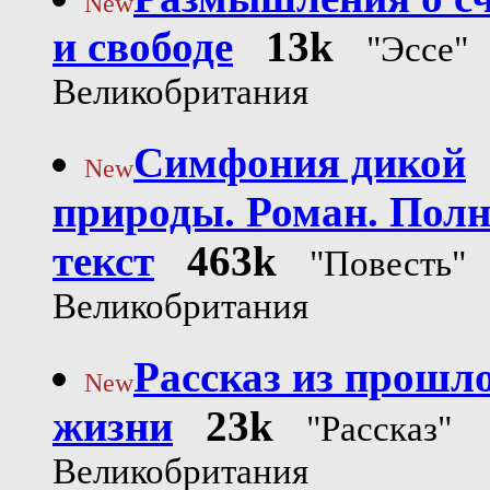
New
и свободе
13k
"Эссе"
Великобритания
Симфония дикой
New
природы. Роман. Пол
текст
463k
"Повесть"
Великобритания
Рассказ из прошл
New
жизни
23k
"Рассказ"
Великобритания