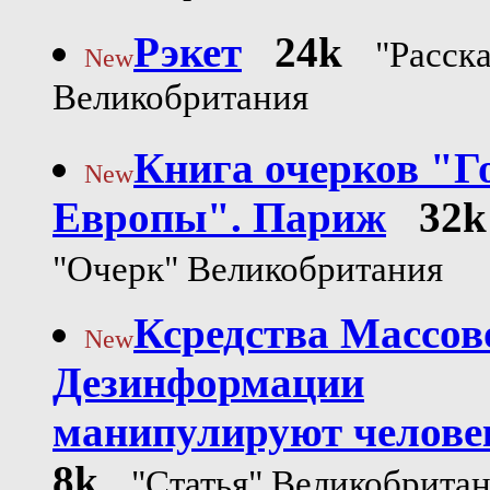
Рэкет
24k
"Расска
New
Великобритания
Книга очерков "Г
New
Европы". Париж
32k
"Очерк" Великобритания
Ксредства Массов
New
Дезинформации
манипулируют челове
8k
"Статья" Великобрита