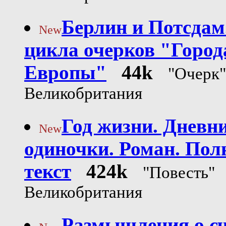
Берлин и Потсдам
New
цикла очерков "Город
Европы"
44k
"Очерк"
Великобритания
Год жизни. Дневн
New
одиночки. Роман. По
текст
424k
"Повесть"
Великобритания
Размышления о сч