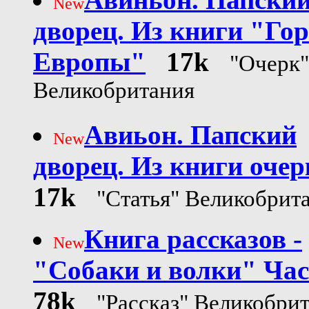
New
дворец. Из книги "Го
Европы"
17k
"Очерк"
Великобритания
Авиьон. Папский
New
дворец. Из книги очер
17k
"Статья" Великобрит
Книга рассказов -
New
"Собаки и волки" Час
78k
"Рассказ" Великобри