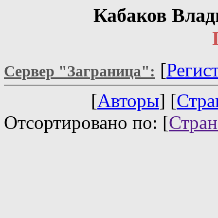
Кабаков Влад
[
Регис
Сервер "Заграница":
[
Авторы
] [
Стра
Отсортировано по: [
Стра