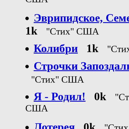
США
Эврипидское, Сем
1k
"Стих" США
Колибри
1k
"Сти
Строчки Запоздал
"Стих" США
Я - Родил!
0k
"Ст
США
Лотерея
0k
"Сти