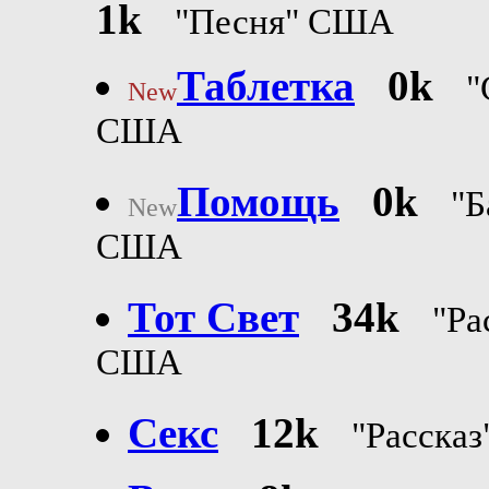
1k
"Песня" США
Таблетка
0k
"
New
США
Помощь
0k
"Б
New
США
Тот Свет
34k
"Ра
США
Секс
12k
"Расска