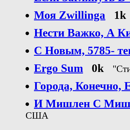
Моя Zwillingа
1k
Нести Важко, А К
C Новым, 5785- т
Ergo Sum
0k
"Ст
Города, Конечно, 
И Мишлен С Мишл
США