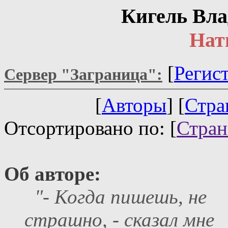
Кигель Вла
Нат
[
Регис
Сервер "Заграница":
[
Авторы
] [
Стра
Отсортировано по: [
Стра
Об авторе:
"- Когда пишешь, не
страшно, - сказал мне