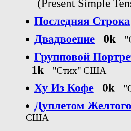
(Present Simple Ten
Последняя Строка
Двадвоение
0k
"
Групповой Портре
1k
"Стих" США
Ху Из Кофе
0k
"
Дуплетом Желтого 
США