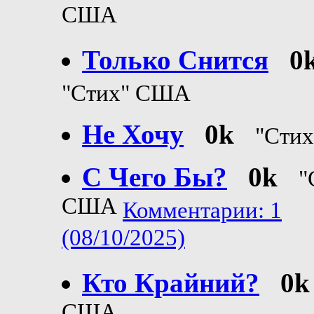
США
Только Снится
0
"Стих" США
Не Хочу
0k
"Сти
С Чего Бы?
0k
"
США
Комментарии: 1
(08/10/2025)
Кто Крайний?
0k