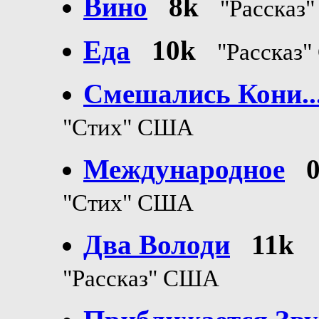
Вино
8k
"Рассказ
Еда
10k
"Рассказ
Смешались Кони..
"Стих" США
Международное
"Стих" США
Два Володи
11k
"Рассказ" США