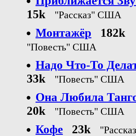
Приближается Зву
15k
"Рассказ" США
Монтажёр
182k
"Повесть" США
Надо Что-То Делат
33k
"Повесть" США
Она Любила Танго
20k
"Повесть" США
Кофе
23k
"Расска