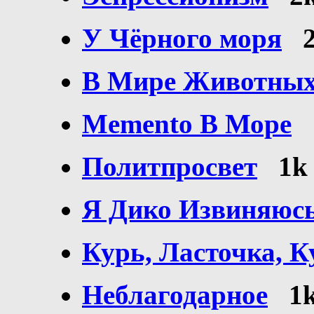
У Чёрного моря
В Мире Животны
Memento В Море
Политпросвет
1k
Я Дико Извиняюс
Курь, Ласточка, К
Неблагодарное
1