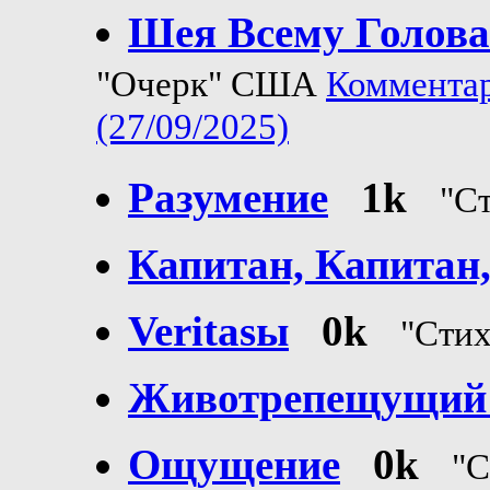
Шея Всему Голова
"Очерк" США
Комментар
(27/09/2025)
Разумение
1k
"С
Капитан, Капитан,
Veritasы
0k
"Сти
Животрепещущий
Ощущение
0k
"