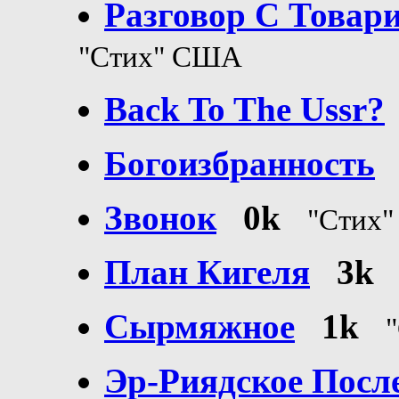
Разговор С Товар
"Стих" США
Back To The Ussr?
Богоизбранность
Звонок
0k
"Стих
План Кигеля
3k
Сырмяжное
1k
Эр-Риядское После