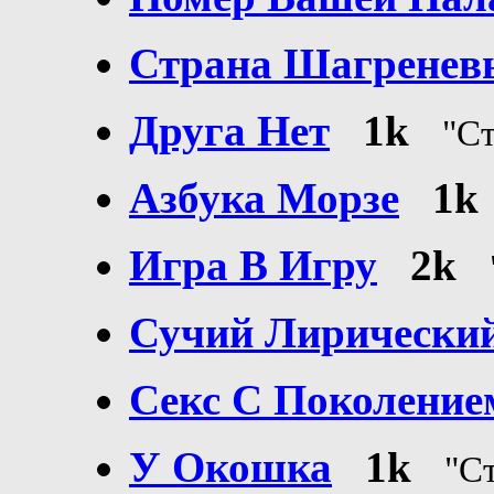
Страна Шагренев
Друга Нет
1k
"С
Азбука Морзе
1k
Игра В Игру
2k
Сучий Лирически
Секс С Поколение
У Окошка
1k
"С