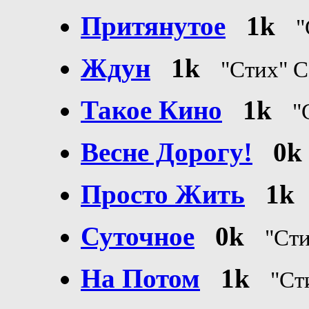
Притянутое
1k
"
Ждун
1k
"Стих"
Такое Кино
1k
"
Весне Дорогу!
0k
Просто Жить
1k
Суточное
0k
"Ст
На Потом
1k
"Ст