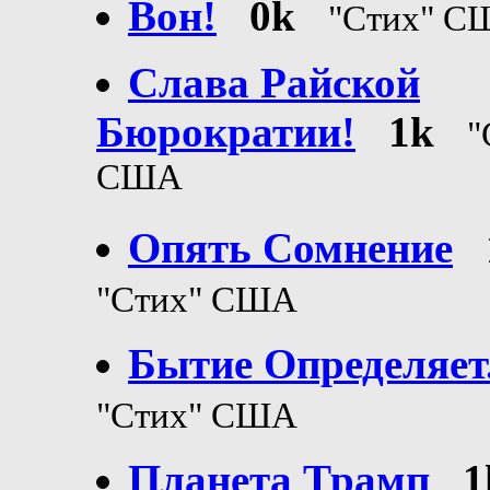
Вон!
0k
"Стих" С
Слава Райской
Бюрократии!
1k
"
США
Опять Сомнение
"Стих" США
Бытие Определяет.
"Стих" США
Планета Трамп
1