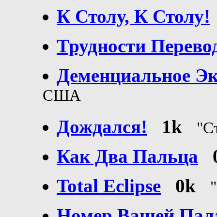
К Столу, К Столу!
Трудности Перево
Деменциальное Эк
США
Дождался!
1k
"С
Как Два Пальца
Total Eclipse
0k
Номер Вашей Пал