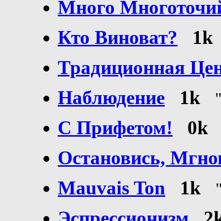
Много Многоточий
Кто Виноват?
1k
Традиционная Це
Наблюдение
1k
С Прифетом!
0k
Остановись, Мгнов
Mauvais Ton
1k
Эспрессионизм
2