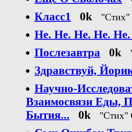
Класс1
0k
"Стих
Не. Не. Не. Не. Не.
Послезавтра
0k
Здравствуй, Йорик
Научно-Исследова
Взаимосвязи Еды, 
Бытия...
0k
"Стих