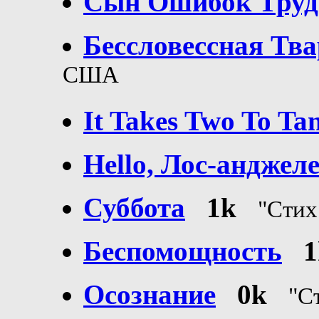
Сын Ошибок Трудн
Бессловессная Тв
США
It Takes Two To Ta
Hello, Лос-анджеле
Суббота
1k
"Сти
Беспомощность
1
Осознание
0k
"С