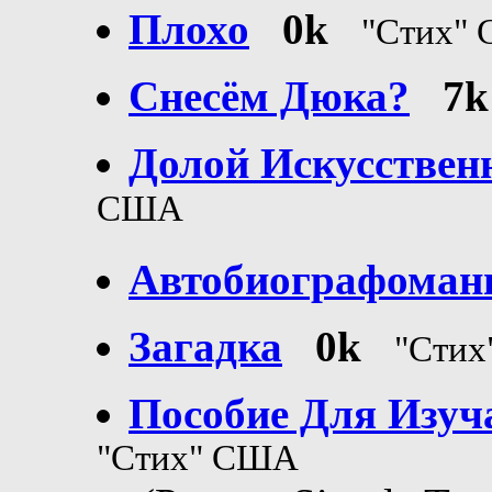
Плохо
0k
"Стих"
Снесём Дюка?
7k
Долой Искусствен
США
Автобиографоман
Загадка
0k
"Сти
Пособие Для Изу
"Стих" США