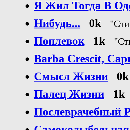
Я Жил Тогда В Оде
Нибудь...
0k
"Ст
Поплевок
1k
"С
Barba Crescit, Capu
Смысл Жизни
0k
Палец Жизни
1k
Послеврачебный 
Самоколыбельная