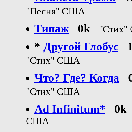
"Песня" США
Типаж
0k
"Стих"
*
Другой Глобус
"Стих" США
Что? Где? Когда
"Стих" США
Ad Infinitum*
0k
США