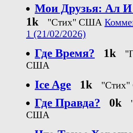
Мои Друзья: Ал И
1k
"Стих" США
Комме
1 (21/02/2026)
Где Время?
1k
"
США
Ice Age
1k
"Стих
Где Правда?
0k
США