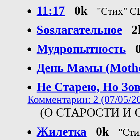
11:17
0k
"Стих" 
Sosлагательное
2
Мудропытность
День Мамы (Mothe
Не Старею, Но Зо
Комментарии: 2 (07/05/2
(О СТАРОСТИ И 
Жилетка
0k
"Ст