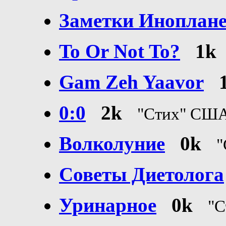
Заметки Иноплан
To Or Not To?
1k
Gam Zeh Yaavor
0:0
2k
"Стих" СШ
Волколуние
0k
"
Советы Диетолога
Уринарное
0k
"