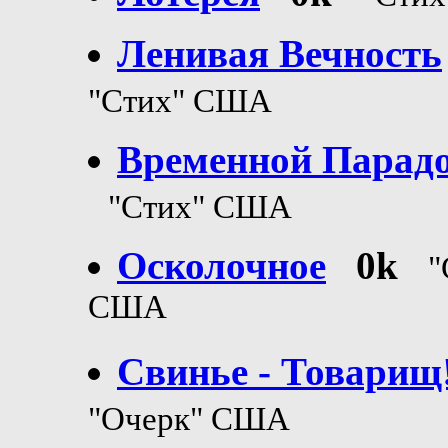
Ленивая Вечность
"Стих" США
Временной Парад
"Стих" США
Осколочное
0k
"
США
Свинье - Товарищ
"Очерк" США