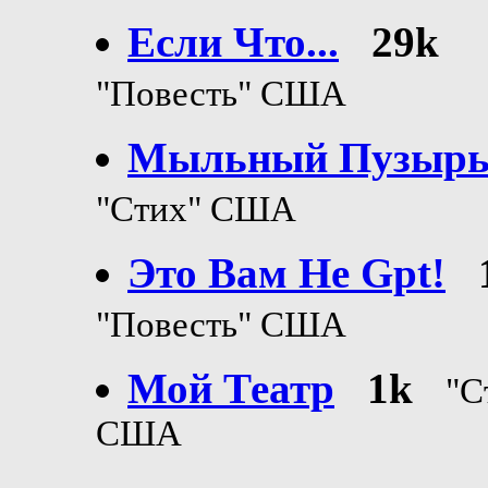
Если Что...
29k
"Повесть" США
Мыльный Пузыр
"Стих" США
Это Вам Не Gpt!
"Повесть" США
Мой Театр
1k
"С
США