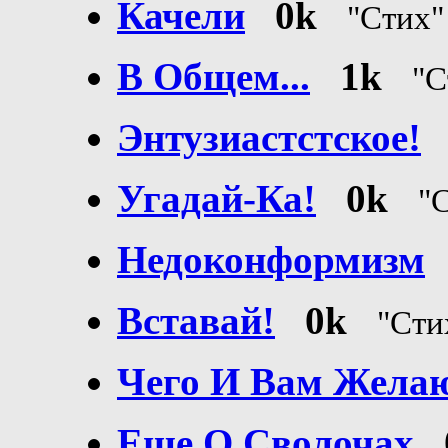
Качели
0k
"Стих
В Общем...
1k
"
Энтузиастстское!
Угадай-Ка!
0k
"
Недоконформизм
Вставай!
0k
"Ст
Чего И Вам Жела
Еще О Сволочах