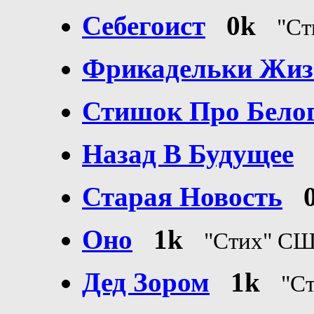
Себегоист
0k
"С
Фрикадельки Жиз
Стишок Про Бело
Назад В Будущее
Старая Новость
Оно
1k
"Стих" С
Дед Зором
1k
"С