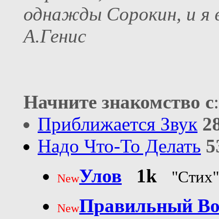
однажды Сорокин, и я в
А.Генис
Начните знакомство с
:
Приближается Звук
2
Надо Что-То Делать
5
Улов
1k
"Стих
New
Правильный Во
New