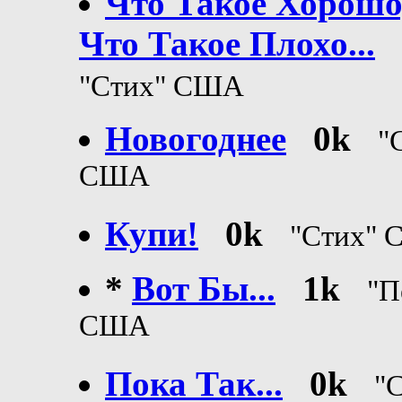
Что Такое Хорошо
Что Такое Плохо...
"Стих" США
Новогоднее
0k
"
США
Купи!
0k
"Стих"
*
Вот Бы...
1k
"П
США
Пока Так...
0k
"