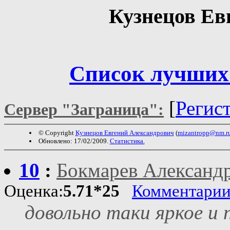
Кузнецов Ев
Список лучших
[
Регис
Сервер "Заграница":
© Copyright
Кузнецов Евгений Александрович
(
mizantropp@nm.r
Обновлено: 17/02/2009.
Статистика.
10
:
Бокмарев Александ
Оценка:
5.71*25
Комментари
довольно таки яркое и 