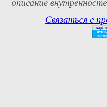
описание внутреннос
Связаться с п
"Загран
Путев
заметк