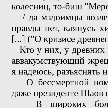
колесниц, то-биш "Мерсо
/ да мздоимцы возле т
правды нет, клянусь х
[...] ("О кризисе древн
Кто у них, у древних 
аввакумствующий жрец
я надеюсь, разъяснять н
О бессмертной номен
даже президенте Шаов п
В широких больши