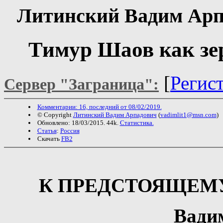
Литинский Вадим Ар
Тимур Шаов как зе
[
Регис
Сервер "Заграница":
Комментарии: 16, последний от 08/02/2019.
© Copyright
Литинский Вадим Арпадович
(
vadimlit1@msn.com
)
Обновлено: 18/03/2015. 44k.
Статистика.
Статья
:
Россия
Скачать
FB2
К ПРЕДСТОЯЩЕМУ
Вади