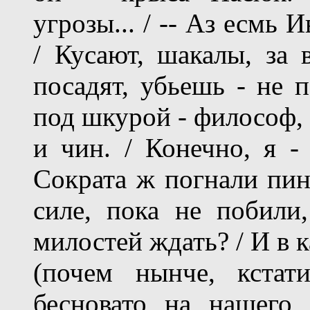
угрозы... / -- Аз есмь 
/ Кусают, шакалы, за в
посадят, убьешь - не п
под шкурой - философ, 
и чин. / Конечно, я - 
Сократа ж погнали пинк
силе, пока не побили
милостей ждать? / И в 
(почем нынче, кстат
бесновато на нашего 