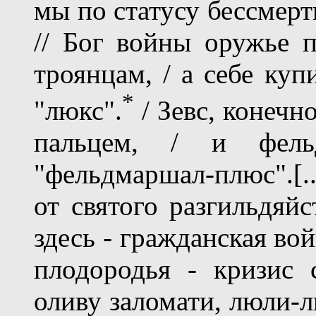
мы по статусу бессмерт
// Бог войны оружье п
троянцам, / а себе куп
*
"люкс".
/ Зевс, конечн
пальцем, / и фель
"фельдмаршал-плюс".[.
от святого разгильдяйс
здесь - гражданская войн
плодородья - кризис с
оливу заломати, люли-люл