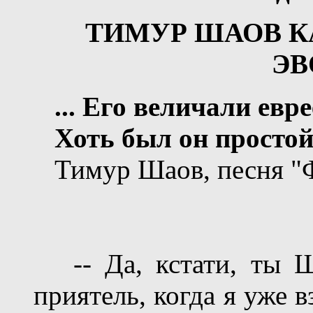
ТИМУР ШАОВ К
Э
... Его величали евре
Хоть был он просто
Тимур Шаов, песня "
-- Да, кстати, ты Ш
приятель, когда я уже в