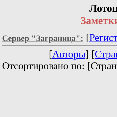
Лотош
Заметки
[
Регис
Сервер "Заграница":
[
Авторы
] [
Стра
Отсортировано по: [Стран