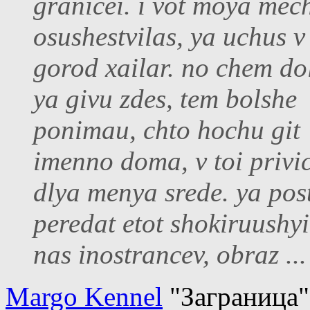
granicei. i vot moya mec
osushestvilas, ya uchus v 
gorod xailar. no chem do
ya givu zdes, tem bolshe
ponimau, chto hochu git
imenno doma, v toi privi
dlya menya srede. ya pos
peredat etot shokiruushyi
nas inostrancev, obraz ...
Margo Kennel
"Заграница"