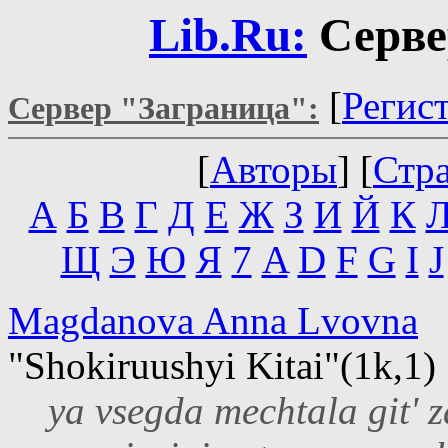
Lib.Ru:
Серве
[
Регис
Сервер "Заграница":
[
Авторы
] [
Стр
А
Б
В
Г
Д
Е
Ж
З
И
Й
К
Щ
Э
Ю
Я
7
A
D
F
G
I
J
Magdanova Anna Lvovna
"Shokiruushyi Kitai"(1k,1)
ya vsegda mechtala git' z