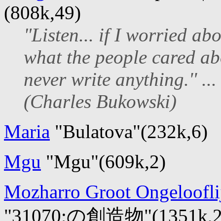
(808k,49)
"Listen... if I worried ab
what the people cared ab
never write anything.'' ...
(Charles Bukowski)
Maria
"Bulatova"(232k,6)
Mgu
"Mgu"(609k,2)
Mozharro Groot Ongeloofli
"31070;の創造物"(1351k,2