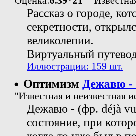
Оценка:
6.39*21
"Известная 
Рассказ о городе, ко
секретности, открылс
великолепии.
Виртуальный путевод
Иллюстрации: 159 шт.
Оптимизм
Дежавю -
"Известная и неизвестная и
Дежавю - (фр. déjà v
состояние, при котор
когда-то уже был в п