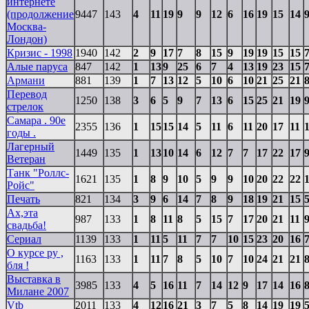
интернете
(продолжение
9447
143
4
11
19
9
9
12
6
16
19
15
14
Москва-
Лондон)
Кризис - 1998
1940
142
2
9
17
7
8
15
9
19
19
15
15
Алые паруса
847
142
1
13
9
25
6
7
4
13
19
23
15
Армани
881
139
1
7
13
12
5
10
6
10
21
25
21
Перевод
1250
138
3
6
5
9
7
13
6
15
25
21
19
стрелок
Самара . 90е
2355
136
1
15
15
14
5
11
6
11
20
17
11
годы .
Лагерный
1449
135
1
13
10
14
6
12
7
7
17
22
17
Ветеран
Танк "Роллс-
1621
135
1
8
9
10
5
9
9
10
20
22
22
Ройс"
Печать
821
134
3
9
6
14
7
8
9
18
19
21
15
Ах,эта
987
133
1
8
11
8
5
15
7
17
20
21
11
свадьба!
Сериал
1139
133
1
11
5
11
7
7
10
15
23
20
16
О курсе ру ,
1163
133
1
11
7
8
5
10
7
10
24
21
21
бля !
Выставка в
3985
133
4
5
16
11
7
14
12
9
17
14
16
Милане 2007
Vtb
2011
133
4
12
16
21
3
7
5
8
14
19
19