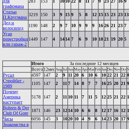
для
283
153
1
10
10
22
8
11
7
9
23
27
16
9
графомана
Статьи
3219
150
3
9
15
9
5
8
12
15
15
23
23
13
П.Кругмана
Дед и
1190
148
2
9
7
10
9
9
9
16
26
21
23
7
велосипед
Угар
перестройки
1449
147
4
14
14
7
6
9
10
18
21
19
20
5
или гараж-2
Итого
За последние 12 месяцев
Всего
12мес
Aug
Jul
Jun
May
Apr
Mar
Feb
Jan
Dec
Nov
Oct
S
Русал
4597
147
2
9
11
20
6
10
6
10
22
21
22
Стройбат -
1105
147
2
11
7
14
8
7
7
16
25
20
21
1989
Почему
Америка
5178
147
2
11
10
11
7
11
5
12
25
21
22
наступает
Bohren & Der
1871
146
23
12
14
10
6
6
8
12
17
16
12
Club Of Gore
Часы
6056
145
3
10
20
10
4
9
6
14
23
20
17
Знакомства в