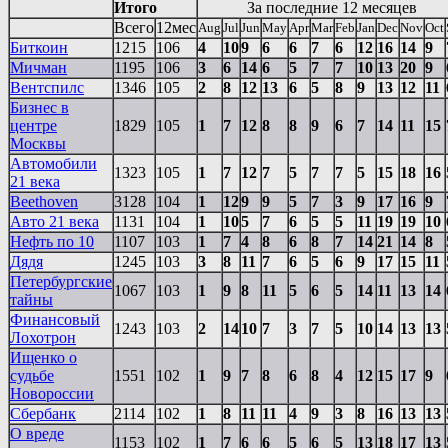
Итого
За последние 12 месяцев
Всего
12мес
Aug
Jul
Jun
May
Apr
Mar
Feb
Jan
Dec
Nov
Oct
Биткоин
1215
106
4
10
9
6
6
7
6
12
16
14
9
Мичман
1195
106
3
6
14
6
5
7
7
10
13
20
9
Вентспилс
1346
105
2
8
12
13
6
5
8
9
13
12
11
Бизнес в
центре
1829
105
1
7
12
8
8
9
6
7
14
11
15
Москвы
Автомобили
1323
105
1
7
12
7
5
7
7
5
15
18
16
21 века
Beethoven
3128
104
1
12
9
9
5
7
3
9
17
16
9
Авто 21 века
1131
104
1
10
5
7
6
5
5
11
19
19
10
Нефть по 10
1107
103
1
7
4
8
6
8
7
14
21
14
8
Дядя
1245
103
3
8
11
7
6
5
6
9
17
15
11
Петербургские
1067
103
1
9
8
11
5
6
5
14
11
13
14
тайны
Финансовый
1243
103
2
14
10
7
3
7
5
10
14
13
13
Лохотрон
Ищенко о
судьбе
1551
102
1
9
7
8
6
8
4
12
15
17
9
Новороссии
Сбербанк
2114
102
1
8
11
11
4
9
3
8
16
13
13
О вреде
1153
102
1
7
6
6
5
6
5
13
18
17
13