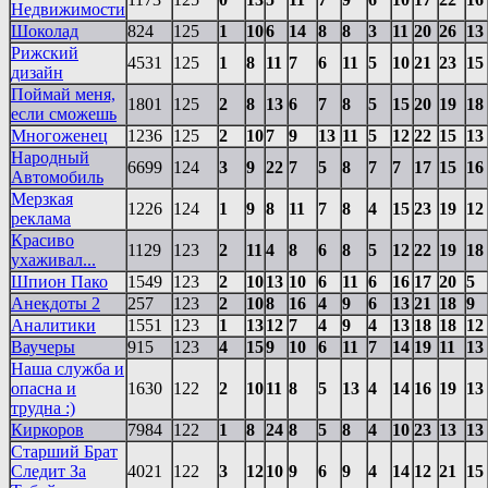
Недвижимости
Шоколад
824
125
1
10
6
14
8
8
3
11
20
26
13
Рижский
4531
125
1
8
11
7
6
11
5
10
21
23
15
дизайн
Поймай меня,
1801
125
2
8
13
6
7
8
5
15
20
19
18
если сможешь
Многоженец
1236
125
2
10
7
9
13
11
5
12
22
15
13
Народный
6699
124
3
9
22
7
5
8
7
7
17
15
16
Автомобиль
Мерзкая
1226
124
1
9
8
11
7
8
4
15
23
19
12
реклама
Красиво
1129
123
2
11
4
8
6
8
5
12
22
19
18
ухаживал...
Шпион Пако
1549
123
2
10
13
10
6
11
6
16
17
20
5
Анекдоты 2
257
123
2
10
8
16
4
9
6
13
21
18
9
Aналитики
1551
123
1
13
12
7
4
9
4
13
18
18
12
Ваучеры
915
123
4
15
9
10
6
11
7
14
19
11
13
Наша служба и
опасна и
1630
122
2
10
11
8
5
13
4
14
16
19
13
трудна :)
Киркоров
7984
122
1
8
24
8
5
8
4
10
23
13
13
Старший Брат
Следит За
4021
122
3
12
10
9
6
9
4
14
12
21
15