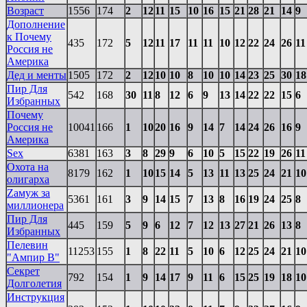
Возраст
1556
174
2
12
11
15
10
16
15
21
28
21
14
9
Дополнение
к Почему
435
172
5
12
11
17
11
11
10
12
22
24
26
11
Россия не
Америка
Дед и менты
1505
172
2
12
10
10
8
10
10
14
23
25
30
18
Пир Для
542
168
30
11
8
12
6
9
13
14
22
22
15
6
Избранных
Почему
Россия не
10041
166
1
10
20
16
9
14
7
14
24
26
16
9
Америка
Sex
6381
163
3
8
29
9
6
10
5
15
22
19
26
11
Охота на
8179
162
1
10
15
14
5
13
11
13
25
24
21
10
олигарха
Zaмуж за
5361
161
3
9
14
15
7
13
8
16
19
24
25
8
миллионера
Пир Для
445
159
5
9
6
12
7
12
13
27
21
26
13
8
Избранных
Пелевин
11253
155
1
8
22
11
5
10
6
12
25
24
21
10
"Ампир В"
Секрет
792
154
1
9
14
17
9
11
6
15
25
19
18
10
Долголетия
Инструкция