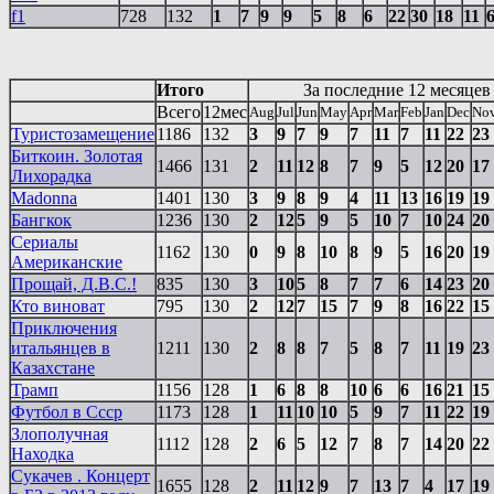
f1
728
132
1
7
9
9
5
8
6
22
30
18
11
Итого
За последние 12 месяцев
Всего
12мес
Aug
Jul
Jun
May
Apr
Mar
Feb
Jan
Dec
No
Туристозамещение
1186
132
3
9
7
9
7
11
7
11
22
23
Биткоин. Золотая
1466
131
2
11
12
8
7
9
5
12
20
17
Лихорадка
Madonna
1401
130
3
9
8
9
4
11
13
16
19
19
Бангкок
1236
130
2
12
5
9
5
10
7
10
24
20
Сериалы
1162
130
0
9
8
10
8
9
5
16
20
19
Американские
Прощай, Д.В.С.!
835
130
3
10
5
8
7
7
6
14
23
20
Кто виноват
795
130
2
12
7
15
7
9
8
16
22
15
Приключения
итальянцев в
1211
130
2
8
8
7
5
8
7
11
19
23
Казахстане
Трамп
1156
128
1
6
8
8
10
6
6
16
21
15
Футбол в Ссср
1173
128
1
11
10
10
5
9
7
11
22
19
Злополучная
1112
128
2
6
5
12
7
8
7
14
20
22
Находка
Сукачев . Концерт
1655
128
2
11
12
9
7
13
7
4
17
19