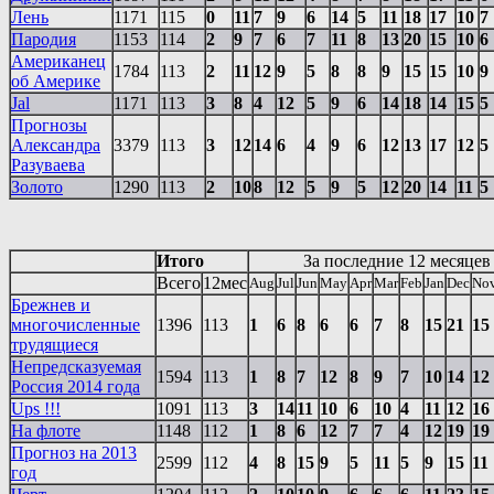
Лень
1171
115
0
11
7
9
6
14
5
11
18
17
10
7
Пародия
1153
114
2
9
7
6
7
11
8
13
20
15
10
6
Американец
1784
113
2
11
12
9
5
8
8
9
15
15
10
9
об Америке
Jal
1171
113
3
8
4
12
5
9
6
14
18
14
15
5
Прогнозы
Александра
3379
113
3
12
14
6
4
9
6
12
13
17
12
5
Разуваева
Золото
1290
113
2
10
8
12
5
9
5
12
20
14
11
5
Итого
За последние 12 месяцев
Всего
12мес
Aug
Jul
Jun
May
Apr
Mar
Feb
Jan
Dec
No
Брежнев и
многочисленные
1396
113
1
6
8
6
6
7
8
15
21
15
трудящиеся
Непредсказуемая
1594
113
1
8
7
12
8
9
7
10
14
12
Россия 2014 года
Ups !!!
1091
113
3
14
11
10
6
10
4
11
12
16
На флоте
1148
112
1
8
6
12
7
7
4
12
19
19
Прогноз на 2013
2599
112
4
8
15
9
5
11
5
9
15
11
год