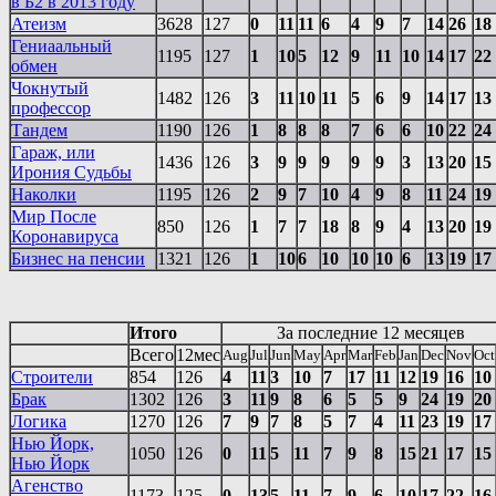
в Б2 в 2013 году
Атеизм
3628
127
0
11
11
6
4
9
7
14
26
18
Гениаальный
1195
127
1
10
5
12
9
11
10
14
17
22
обмен
Чокнутый
1482
126
3
11
10
11
5
6
9
14
17
13
профессор
Тандем
1190
126
1
8
8
8
7
6
6
10
22
24
Гараж, или
1436
126
3
9
9
9
9
9
3
13
20
15
Ирония Судьбы
Наколки
1195
126
2
9
7
10
4
9
8
11
24
19
Мир После
850
126
1
7
7
18
8
9
4
13
20
19
Коронавируса
Бизнес на пенсии
1321
126
1
10
6
10
10
10
6
13
19
17
Итого
За последние 12 месяцев
Всего
12мес
Aug
Jul
Jun
May
Apr
Mar
Feb
Jan
Dec
Nov
Oct
Строители
854
126
4
11
3
10
7
17
11
12
19
16
10
Брак
1302
126
3
11
9
8
6
5
5
9
24
19
20
Логика
1270
126
7
9
7
8
5
7
4
11
23
19
17
Нью Йорк,
1050
126
0
11
5
11
7
9
8
15
21
17
15
Нью Йорк
Агенство
1173
125
0
13
5
11
7
9
6
10
17
22
16