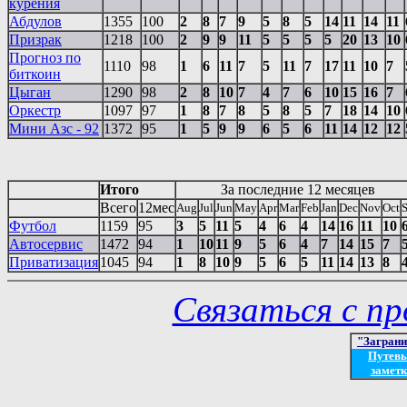
курения
Абдулов
1355
100
2
8
7
9
5
8
5
14
11
14
11
Призрак
1218
100
2
9
9
11
5
5
5
5
20
13
10
Прогноз по
1110
98
1
6
11
7
5
11
7
17
11
10
7
биткоин
Цыган
1290
98
2
8
10
7
4
7
6
10
15
16
7
Оркестр
1097
97
1
8
7
8
5
8
5
7
18
14
10
Мини Азс - 92
1372
95
1
5
9
9
6
5
6
11
14
12
12
Итого
За последние 12 месяцев
Всего
12мес
Aug
Jul
Jun
May
Apr
Mar
Feb
Jan
Dec
Nov
Oct
Футбол
1159
95
3
5
11
5
4
6
4
14
16
11
10
Автосервис
1472
94
1
10
11
9
5
6
4
7
14
15
7
Приватизация
1045
94
1
8
10
9
5
6
5
11
14
13
8
Связаться с п
"Загран
Путев
заметк