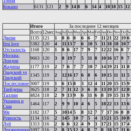
Тобой
Кокаин
6131
121
2
9
14
8
6
14
4
10
18
15
12
Итого
За последние 12 месяцев
Всего
12мес
Aug
Jul
Jun
May
Apr
Mar
Feb
Jan
Dec
Nov
Oct
S
Двери
1135
121
1
8
6
8
6
6
7
11
21
22
19
6
first love
5382
120
4
11
13
7
6
10
5
11
18
18
10
7
Отсталость
1168
120
1
8
6
17
7
9
7
12
22
16
8
7
Москва-
9663
120
3
8
19
7
5
11
8
10
16
17
9
7
Лондон
Жадины
1177
119
2
7
6
7
7
10
7
14
19
21
11
8
Градский vs
1345
119
2
12
16
17
6
8
6
10
15
11
11
5
Градский
Послесловие
3007
119
1
6
15
8
3
12
4
11
20
15
15
9
Трейдеры
3625
118
2
7
11
12
3
6
8
13
19
17
12
8
Таллин
4824
118
2
9
13
9
6
11
6
8
19
15
11
9
Украина и
1464
117
2
9
9
10
4
6
5
18
22
13
13
6
Сша
90е
1182
117
5
10
14
5
8
12
7
7
17
16
8
8
Ревность
1134
116
2
14
5
10
7
5
4
15
21
15
10
8
Дуб
1313
116
2
6
6
12
4
9
3
17
21
15
17
4
Дружинники
1097
116
2
8
15
12
4
8
7
8
18
17
11
6