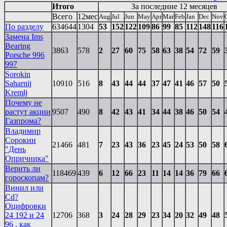
Итого
За последние 12 месяцев
Всего
12мес
Aug
Jul
Jun
May
Apr
Mar
Feb
Jan
Dec
Nov
По разделу
634644
1304
53
152
122
109
86
99
85
112
148
116
Замена Ims
Bearing
3863
578
2
27
60
75
58
63
38
54
72
59
Porsche 996
997
Sorokin
Saharnij
10910
516
8
43
44
44
37
47
41
46
57
50
Kremlj
Почему не
растут акции
9507
490
8
42
43
41
34
44
38
46
50
54
Газпрома?
Владимир
Сорокин
21466
481
7
23
43
36
23
45
24
53
50
58
"День
Опричника"
Верить ли
118469
439
6
12
66
23
11
14
14
36
79
66
гороскопам?
Винил или
Cd?
Оцифровки
24 192 и 24
12706
368
3
24
28
29
23
34
20
32
49
48
96 , как