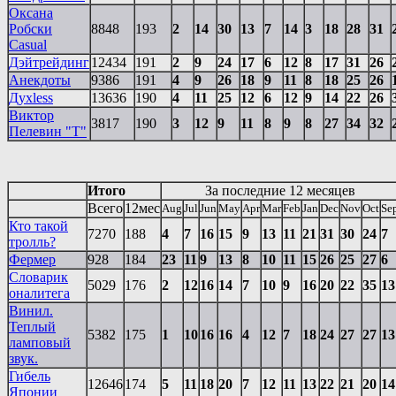
Оксана
Робски
8848
193
2
14
30
13
7
14
3
18
28
31
Casual
Дэйтрейдинг
12434
191
2
9
24
17
6
12
8
17
31
26
Анекдоты
9386
191
4
9
26
18
9
11
8
18
25
26
Духless
13636
190
4
11
25
12
6
12
9
14
22
26
Виктор
3817
190
3
12
9
11
8
9
8
27
34
32
Пелевин "Т"
Итого
За последние 12 месяцев
Всего
12мес
Aug
Jul
Jun
May
Apr
Mar
Feb
Jan
Dec
Nov
Oct
Se
Кто такой
7270
188
4
7
16
15
9
13
11
21
31
30
24
7
тролль?
Фермер
928
184
23
11
9
13
8
10
11
15
26
25
27
6
Словарик
5029
176
2
12
16
14
7
10
9
16
20
22
35
13
оналитега
Винил.
Теплый
5382
175
1
10
16
16
4
12
7
18
24
27
27
13
ламповый
звук.
Гибель
12646
174
5
11
18
20
7
12
11
13
22
21
20
14
Японии