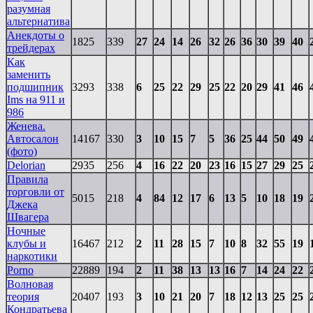
разумная
альтернатива
Анекдоты о
1825
339
27
24
14
26
32
26
36
30
39
40
трейдерах
Как
заменить
подшипник
3293
338
6
25
22
29
25
22
20
29
41
46
Ims на 911 и
986
Женева.
Автосалон
14167
330
3
10
15
7
5
36
25
44
50
49
(фото)
Delorian
2935
256
4
16
22
20
23
16
15
27
29
25
Правила
торговли от
5015
218
4
84
12
17
6
13
5
10
18
19
Джека
Швагера
Ночные
клубы и
16467
212
2
11
28
15
7
10
8
32
55
19
наркотики
Porno
22889
194
2
11
38
13
13
16
7
14
24
22
Волновая
теория
20407
193
3
10
21
20
7
18
12
13
25
25
Кондратьева