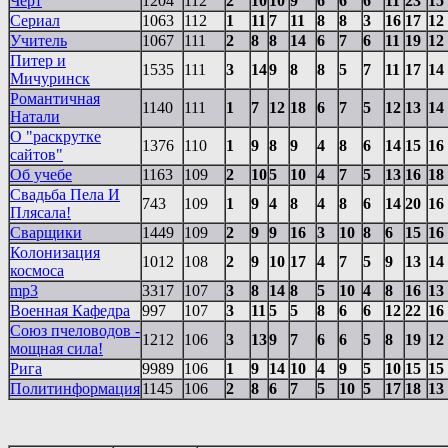
Черт
1204
112
2
10
10
9
6
6
6
11
23
15
Сериал
1063
112
1
11
7
11
8
8
3
16
17
12
Учитель
1067
111
2
8
8
14
6
7
6
11
19
12
Питер и
1535
111
3
14
9
8
8
5
7
11
17
14
Мичуринск
Романтичная
1140
111
1
7
12
18
6
7
5
12
13
14
Натали
О "раскрутке
1376
110
1
9
8
9
4
8
6
14
15
16
сайтов"
Об учебе
1163
109
2
10
5
10
4
7
5
13
16
18
Свадьба Пела И
743
109
1
9
4
8
4
8
6
14
20
16
Плясала!
Сварщики
1449
109
2
9
9
16
3
10
8
6
15
16
Колонизация
1012
108
2
9
10
17
4
7
5
9
13
14
космоса
mp3
3317
107
3
8
14
8
5
10
4
8
16
13
Военная Кафедра
997
107
3
11
5
5
8
6
6
12
22
16
Союз пчеловодов -
1212
106
3
13
9
7
6
6
5
8
19
12
мощная сила!
Рига
9989
106
1
9
14
10
4
9
5
10
15
15
Политинформация
1145
106
2
8
6
7
5
10
5
17
18
13