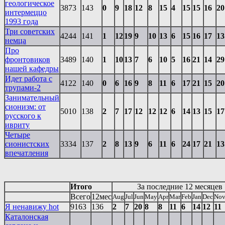
геологическое
3873
143
0
9
18
12
8
15
4
15
15
16
20
интермеццо
1993 года
Три советских
4244
141
1
12
19
9
10
13
6
15
16
17
13
немца
Про
фронтовиков
3489
140
1
10
13
7
6
10
5
16
21
14
29
нашей кафедры
Идет работа с
4122
140
0
6
16
9
8
11
6
17
21
15
20
трупами-2
Занимательный
сионизм: от
5010
138
2
7
17
12
12
12
6
14
13
15
17
русского к
ивриту
Четыре
сионистских
3334
137
2
8
13
9
6
11
6
24
17
21
13
впечатления
Итого
За последние 12 месяцев
Всего
12мес
Aug
Jul
Jun
May
Apr
Mar
Feb
Jan
Dec
No
Я ненавижу hot
9163
136
2
7
20
8
8
11
6
14
12
11
Каталонская