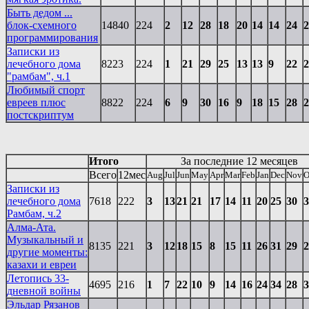
Быть дедом ...
блок-схемного
14840
224
2
12
28
18
20
14
14
24
2
программирования
Записки из
лечебного дома
8223
224
1
21
29
25
13
13
9
22
2
"рамбам", ч.1
Любимый спорт
евреев плюс
8822
224
6
9
30
16
9
18
15
28
2
постскриптум
Итого
За последние 12 месяцев
Всего
12мес
Aug
Jul
Jun
May
Apr
Mar
Feb
Jan
Dec
Nov
O
Записки из
лечебного дома
7618
222
3
13
21
21
17
14
11
20
25
30
3
Рамбам, ч.2
Алма-Ата.
Музыкальный и
8135
221
3
12
18
15
8
15
11
26
31
29
2
другие моменты:
казахи и евреи
Летопись 33-
4695
216
1
7
22
10
9
14
16
24
34
28
3
дневной войны
Эльдар Рязанов