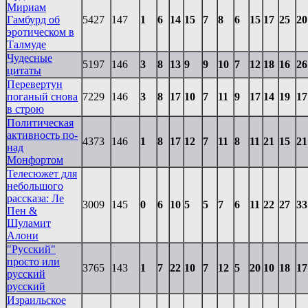
Мириам
Гамбурд об
5427
147
1
6
14
15
7
8
6
15
17
25
20
эротическом в
Талмуде
Чудесные
5197
146
3
8
13
9
9
10
7
12
18
16
26
цитаты
Перевертун
поганый снова
7229
146
3
8
17
10
7
11
9
17
14
19
17
в строю
Политическая
активность по-
4373
146
1
8
17
12
7
11
8
11
21
15
21
над
Монфортом
Телесюжет для
небольшого
рассказа: Ле
3009
145
0
6
10
5
5
7
6
11
22
27
33
Пен &
Шуламит
Алони
"Русский"
просто или
3765
143
1
7
22
10
7
12
5
20
10
18
17
русский
русский
Израильское