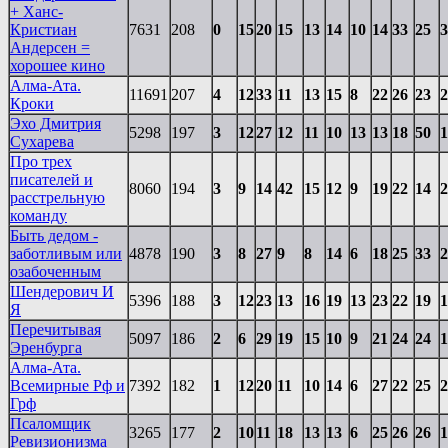
+ Ханс-
Кристиан
7631
208
0
15
20
15
13
14
10
14
33
25
3
Андерсен =
хорошее кино
Алма-Ата.
11691
207
4
12
33
11
13
15
8
22
26
23
2
Кроки
Эхо Дмитрия
5298
197
3
12
27
12
11
10
13
13
18
50
1
Сухарева
Про трех
писателей и
8060
194
3
9
14
42
15
12
9
19
22
14
2
расстрельную
команду
Быть дедом -
заботливым или
4878
190
3
8
27
9
8
14
6
18
25
33
2
озабоченным
Шендерович И
5396
188
3
12
23
13
16
19
13
23
22
19
1
Я
Перечитывая
5097
186
2
6
29
19
15
10
9
21
24
24
1
Эренбурга
Алма-Ата.
Всемирные Рф и
7392
182
1
12
20
11
10
14
6
27
22
25
2
Грф
Псаломщик
3265
177
2
10
11
18
13
13
6
25
26
26
1
Ревизионизма