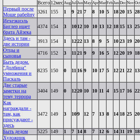
Всего
12мес
Aug
Jul
Jun
May
Apr
Mar
Feb
Jan
Dec
Nov
Oc
Первый после
3261
155
1
9
21
7
8
10
5
18
20
15
28
Моше рабейну
Иехезкиэль
Биглер ищет
4374
154
3
10
12
10
10
13
12
18
15
13
25
брата Айзека
Здесь и там -
3913
154
1
12
22
13
8
9
5
10
23
19
20
две истории
Отцы и
4716
152
3
11
21
9
9
16
5
12
20
19
18
сыновья
Быть дедом.
"Долбица"
8235
150
0
11
16
9
10
17
5
12
21
22
13
умножения и
Паскаль
Две старые
заметки на
3404
149
0
12
20
10
10
11
4
15
17
16
22
тему террора
Как
награждали -
там, как
3472
149
3
10
9
12
7
13
8
14
18
25
20
присуждают -
здесь
Быть дедом
5225
149
1
7
14
8
7
12
6
14
31
19
18
Художник