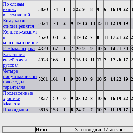
По следам
наших
3820
174
1
13
22
9
8
9
6
16
19
22
3
выступлений
Кому какие
5324
173
2
9
19
16
13
15
11
12
19
19
1
стихи нравятся
Концерт-хазанут
в
4520
168
2
11
19
12
7
8
11
17
21
22
2
консерваторионе
Рамбам-антракт
4329
167
1
7
20
9
9
10
5
14
21
20
3
Каталония
еврейская и
4928
165
1
12
16
13
11
12
7
17
26
17
2
русская
Четыре
попутных песни
5261
161
1
9
20
13
9
10
5
14
22
19
2
плюс одна
тарантелла
Послевоенные
хроники
4827
159
0
9
23
12
8
10
6
16
19
22
2
Маалота
Подкидыши
3815
158
1
8
24
7
7
10
7
11
19
17
3
Итого
За последние 12 месяцев