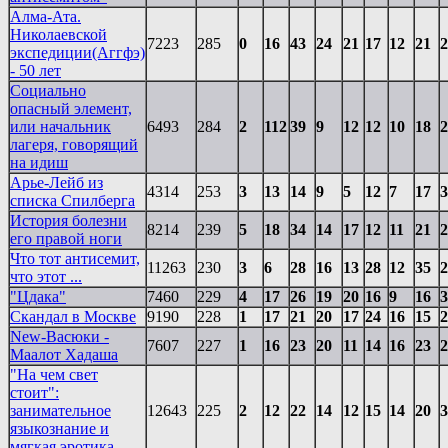
Алма-Ата.
Николаевской
7223
285
0
16
43
24
21
17
12
21
2
экспедиции(Аггфэ)
- 50 лет
Социально
опасный элемент,
или начальник
6493
284
2
112
39
9
12
12
10
18
2
лагеря, говорящий
на идиш
Арье-Лейб из
4314
253
3
13
14
9
5
12
7
17
3
списка Спилберга
История болезни
8214
239
5
18
34
14
17
12
11
21
2
его правой ноги
Что тот антисемит,
11263
230
3
6
28
16
13
28
12
35
2
что этот ...
"Цдака"
7460
229
4
17
26
19
20
16
9
16
3
Скандал в Москве
9190
228
1
17
21
20
17
24
16
15
2
New-Васюки -
7607
227
1
16
23
20
11
14
16
23
2
Маалот Хадаша
"На чем свет
стоит":
занимательное
12643
225
2
12
22
14
12
15
14
20
3
языкознание и
мягкая эротика.