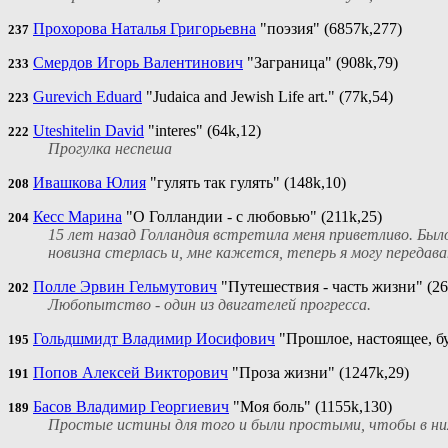
Прохорова Наталья Григорьевна
"поэзия" (6857k,277)
237
Смердов Игорь Валентинович
"Заграница" (908k,79)
233
Gurevich Eduard
"Judaica and Jewish Life art." (77k,54)
223
Uteshitelin David
"interes" (64k,12)
222
Прогулка неспеша
Ивашкова Юлия
"гулять так гулять" (148k,10)
208
Кесс Марина
"О Голландии - с любовью" (211k,25)
204
15 лет назад Голландия встретила меня приветливо. Был
новизна стерлась и, мне кажется, теперь я могу передава
Полле Эрвин Гельмутович
"Путешествия - часть жизни" (26
202
Любопытство - один из двигателей прогресса.
Гольдшмидт Владимир Иосифович
"Прошлое, настоящее, бу
195
Попов Алексей Викторович
"Проза жизни" (1247k,29)
191
Басов Владимир Георгиевич
"Моя боль" (1155k,130)
189
Простые истины для того и были простыми, чтобы в них