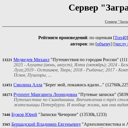
Сервер "Загра
Сервер "Загр
Рейтинги
произведений
:
по оценкам [
Топ40
]
авторов
:
по [
объему
] [
числу 
Медведев Михаил
"Путешествия по городам России" (111
13221
2025 - Алушта (июнь, август), Ялта (октябрь); 2024 - Бела
Луга;2019 - Осташков, Тверь; 2018 - Рыбачье; 2017 - Ко
Псков, Пушгоры, ...
Смолина Алла
"Берег мой, покажись вдали..." (12760k,225
12451
Рупперт Маргарита Леонидовна
"Путевые записки" (5839
10273
Путешествие по Скандинавии. Впечатления о трёх столиц
жительницы Петербурга. И вообще жизнь, как она види
Бужор Юрий
"Записки Чичероне" (13530k,1233)
7446
Бершадский Владимир Евгеньевич
"Археолингвистика и А
3565