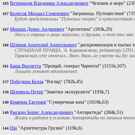
Ветринцев Владимир Александрович
"Человек и море" (239
185
Колесов Михаил Семенович
"Заграница. Путешествия" (735
167
Будут представлены "Путевые очерки" о путешествиях п
Мишин Денис Андреевич
"Аргентина" (183k,29)
167
Здесь о стране о моих записках, о друзьях, о том что мне
Шляхов Анатолий Анатольевич
"дискриминация и пытки ху
166
СТРАШНАЯ ПРАВДА. 'А. Караковскому, редактору LITO.R
Тарковский себе отвечал.- Вяло. Вяло..не умеете вы.Не зн
Баша Виолетта
"Прощай, генерал Чарнота!" (1151k,107)
161
Лошади летают вдохновенно!
Победина Белла
"Взгляд" (782k,45)
157
Шлемиль Петер
"Заметки экскурсанта" (193k,7)
150
Кравчик Евгения
"Сумеречная зона" (1019k,63)
149
Рыскин Борис Александрович
"Антарктида" (284k,51)
149
Жизнь и работа в условиях Антарктиды по личным впеча
Dia
"Архитектура Грузии" (119k,6)
144