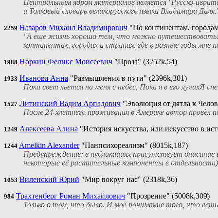
Центральным ядром материалов является ''Русско-ивритс
и Толковый словарь великорусского языка Владимира Даля
Назаров Михаил Владимирович
"По континентам, городам 
2259
"А еще жизнь хороша тем, что можно путешествовать!" 
континентах, городах и странах, где в разные годы мне п
Норкин Феликс Моисеевич
"Проза" (3252k,54)
1988
Иванова Анна
"Размышления в пути" (2396k,301)
1933
Пока свет льется на меня с небес, Пока я в его лучахЯ с
Литинский Вадим Арпадович
"Эволюция от дятла к Челов
1527
После 24-хлетнего проживания в Америке автор провёл п
Алексеева Алина
"История искусства, или искусство в ист
1249
Amelkin Alexander
"Панпсихореализм" (8015k,187)
1244
Предупреждение: в публикациях присутствует описание ве
некоторые её растительные компоненты в отдельности) к
Виленский Юрий
"Мир вокруг нас" (2318k,36)
1053
Трахтенберг Роман Михайлович
"Прозрение" (5008k,309)
984
Только о том, что было. И моё понимание того, что есть