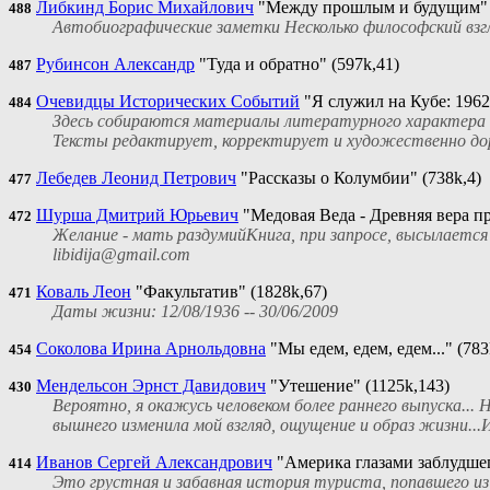
Либкинд Борис Михайлович
"Между прошлым и будущим" (
488
Автобиографические заметки Несколько философский взг
Рубинсон Александр
"Туда и обратно" (597k,41)
487
Очевидцы Исторических Событий
"Я служил на Кубе: 1962
484
Здесь собираются материалы литературного характера о 
Тексты редактирует, корректирует и художественно дор
Лебедев Леонид Петрович
"Рассказы о Колумбии" (738k,4)
477
Шурша Дмитрий Юрьевич
"Медовая Веда - Древняя вера пр
472
Желание - мать раздумийКнига, при запросе, высылается
libidija@gmail.com
Коваль Леон
"Факультатив" (1828k,67)
471
Даты жизни: 12/08/1936 -- 30/06/2009
Соколова Ирина Арнольдовна
"Мы едем, едем, едем..." (783
454
Мендельсон Эрнст Давидович
"Утешение" (1125k,143)
430
Вероятно, я окажусь человеком более раннего выпуска...
вышнего изменила мой взгляд, ощущение и образ жизни...
Иванов Сергей Александрович
"Америка глазами заблудшег
414
Это грустная и забавная история туриста, попавшего из