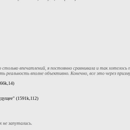
о столько впечатлений, я постоянно сравнивала и так хотелось
ть реальность вполне объективно. Конечно, все это через призму 
66k,14)
дущее" (1591k,112)
 не запутались.