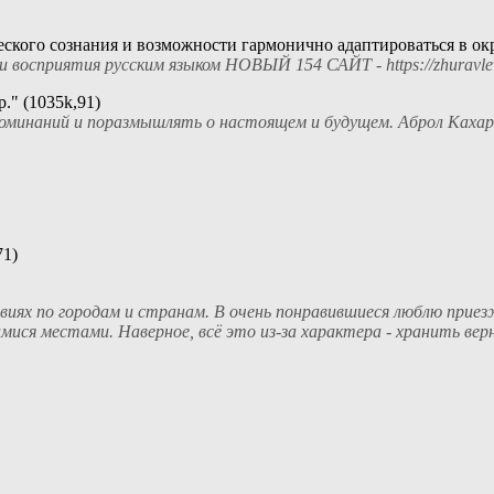
еского сознания и возможности гармонично адаптироваться в ок
 и восприятия русским языком НОВЫЙ 154 САЙТ - https://zh
." (1035k,91)
оминаний и поразмышлять о настоящем и будущем. Аброл Кахаро
71)
виях по городам и странам. В очень понравившиеся люблю приез
ися местами. Наверное, всё это из-за характера - хранить верн