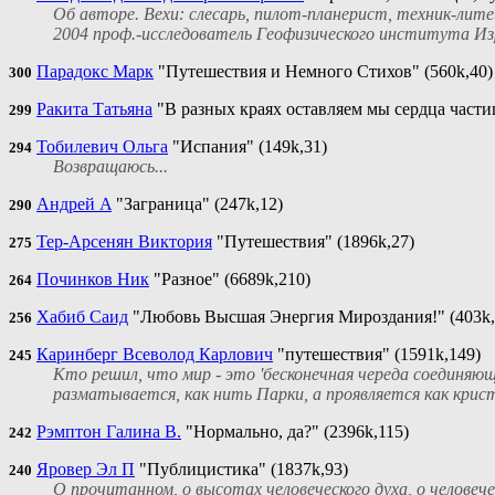
Об авторе. Вехи: слесарь, пилот-планерист, техник-лит
2004 проф.-исследователь Геофизического института Изра
Парадокс Марк
"Путешествия и Немного Стихов" (560k,40)
300
Ракита Татьяна
"В разных краях оставляем мы сердца частицу
299
Тобилевич Ольга
"Испания" (149k,31)
294
Возвращаюсь...
Андрей A
"Заграница" (247k,12)
290
Тер-Арсенян Виктория
"Путешествия" (1896k,27)
275
Починков Ник
"Разное" (6689k,210)
264
Хабиб Саид
"Любовь Высшая Энергия Мироздания!" (403k,
256
Каринберг Всеволод Карлович
"путешествия" (1591k,149)
245
Кто решил, что мир - это 'бесконечная череда соединяющ
разматывается, как нить Парки, а проявляется как криста
Рэмптон Галина В.
"Нормально, да?" (2396k,115)
242
Яровер Эл П
"Публицистика" (1837k,93)
240
О прочитанном, о высотах человеческого духа, о человече