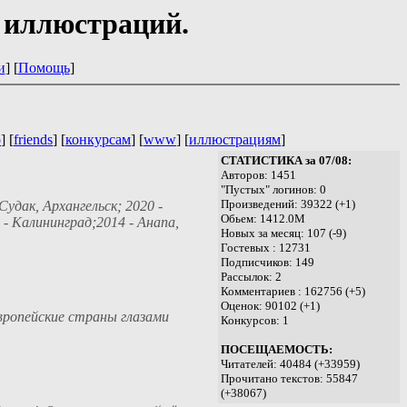
 иллюстраций.
и
] [
Помощь
]
о
] [
friends
] [
конкурсам
] [
www
] [
иллюстрациям
]
СТАТИСТИКА за 07/08:
Авторов: 1451
"Пустых" логинов: 0
Произведений: 39322 (+1)
Судак, Архангельск; 2020 -
Обьем: 1412.0M
- Калининград;2014 - Анапа,
Новых за месяц: 107 (-9)
Гостевых : 12731
Подписчиков: 149
Рассылок: 2
Комментариев : 162756 (+5)
Оценок: 90102 (+1)
вропейские страны глазами
Конкурсов: 1
ПОСЕЩАЕМОСТЬ:
Читателей: 40484 (+33959)
Прочитано текстов: 55847
(+38067)