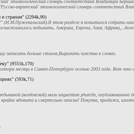
кий' этимологический словарь соответствий Владимира Бершадс
.''Русско-ивритский' этимологический словарь соответствий Влад
и странам" (2294k,90)
(Н.М.Пржевальский).В этом разделе я попытался собрать наиб
осчастливилось побывать. Америка, Европа, Азия, Африка,...более
пешу записать больше стихов,Выразить чувства в словах.
еку" (9551k,170)
олтора месяца в Санкт-Петербурге осенью 2003 года. Вот что ег
ориях" (593k,71)
дьминой (колдовской) мази unguentum pharelis, опубликованное 
райне ядовита и смертельно опасна! Покупка, продажа, изготовл
.