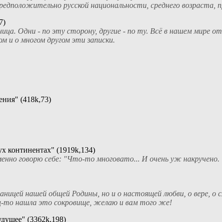
едположительно русской национальности, среднего возраста, пр
7)
а. Одни - по эту сторону, другие - по ту. Всё в нашем мире отн
м и о многом другом эти записки.
ния" (418k,73)
х континентах" (1919k,134)
енно говорю себе: "Что-то многовато... И очень уж накручено.
аницей нашей общей Родины, но и о настоящей любви, о вере, о 
ец-то нашла это сокровище, желаю и вам того же!
дущее" (3362k,198)