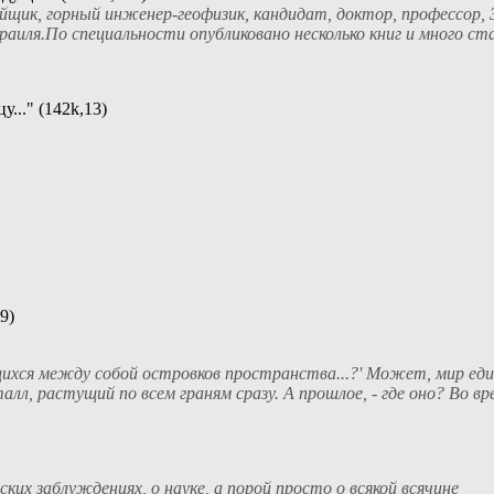
ейщик, горный инженер-геофизик, кандидат, доктор, профессор, 
иля.По специальности опубликовано несколько книг и много стат
..." (142k,13)
9)
ихся между собой островков пространства...?' Может, мир един
лл, растущий по всем граням сразу. А прошлое, - где оно? Во вре
ских заблуждениях, о науке, а порой просто о всякой всячине