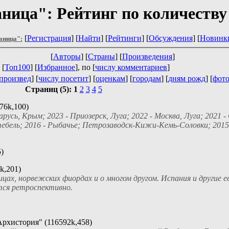
ница": Рейтинг по количеству
[
Регистрация
] [
Найти
] [
Рейтинги
] [
Обсуждения
] [
Новинк
аница":
[
Авторы
] [
Страны
] [
Произведения
]
 [
Топ100
] [
Избранное
], по [
числу комментариев
]
произвед
] [
числу посетит
] [
оценкам
] [
городам
] [
дням рожд
] [
фот
Страниц (5):
1
2
3
4
5
76k,100)
русь, Крым; 2023 - Приозерск, Луга; 2022 - Москва, Луга; 2021 - 
ктебель; 2016 - Рыбачье; Петрозаводск-Кижи-Кемь-Соловки; 2015 
)
k,201)
ах, норвежских фиордах и о многом другом. Испания и другие е
тся ретроспективно.
рхистория" (116592k,458)