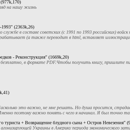
977k,170)
ляд на нашу жизнь
-1993" (2363k,26)
службе в составе советских (с 1991 по 1993 российских) войск 
абатывает (а также переводит в html, вставляет иллюстрации
едков - Реконструкция" (1669k,20)
 безплатно, в формате PDF.Чтобы получить книгу, пришлите пис
k,41)
 Насколько это важно, не мне решать. Но душа просится, страда
Именно поэтому важно понять с чего я начинал. Я был точно так
о туриста + Возвращение блудного сына + Остров Невезения" (9
 агонизирующей Украины в Америку периода экономического зат