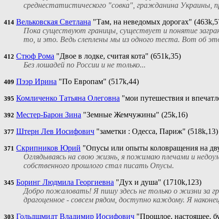
среднестатистического "совка", гражданина Украины, пр
Вельковская Светлана
"Там, на неведомых дорогах" (463k,5
414
Пока существуют границы, существует и понятие заграниц
то, и это. Ведь слеплены мы из одного теста. Вот об это
Стюф Рома
"Двое в лодке, считая кота" (651k,35)
412
Без лошадей по России и не только...
Пээр Ирина
"По Европам" (517k,44)
409
Комличенко Татьяна Олеговна
"мои путешествия и впечатле
395
Местер-Барон Зина
"Земные Жемчужины" (25k,16)
392
Штерн Лев Иосифович
"заметки : Одесса, Париж" (518k,13)
377
Скрипников Юрий
"Опусы или опыты коловращения на дву
371
Оглядываясь на свою жизнь, я пожимаю плечами и недоум
собственного прошлого стал писать Опусы.
Боринг Людмила Георгиевна
"Дух и душа" (1710k,123)
345
Добро пожаловать! Я пишу здесь не только о жизни за гр
драгоценное - совсем рядом, доступно каждому. Я након
Гольдшмидт Владимир Иосифович
"Прошлое, настоящее, бу
303