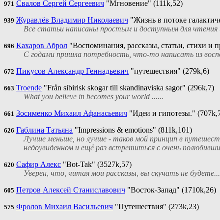
Свалов Сергей Сергеевич
"Мгновение" (111k,52)
971
Журавлёв Владимир Николаевич
"Жизнь в потоке галактич
939
Все статьи написаны простым и доступным для чтения
Кахаров Аброл
"Воспоминания, рассказы, статьи, стихи и пр
696
С годами пришла потребность, что-то написать из восп
Пикусов Александр Геннадьевич
"путешествия" (279k,6)
672
Troende
"Från sibirisk skogar till skandinaviska sagor" (296k,7)
663
What you believe in becomes your world ......
Зосименко Михаил Афанасьевич
"Идеи и гипотезы." (707k,
661
Габлина Татьяна
"Impressions & emotions" (811k,101)
626
Лучше меньше, но лучше - таков мой принцип в путешест
недоувиденном и ещё раз встретиться с очень полюбившим
Сафир Алекс
"Bot-Tak" (3527k,57)
620
Уверен, что, читая мои рассказы, вы скучать не будете...
Петров Алексей Станиславович
"Восток-Запад" (1710k,26)
605
Фролов Михаил Васильевич
"Путешествия" (273k,23)
575