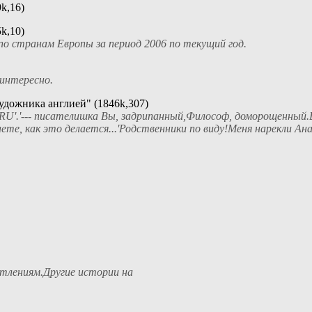
k,16)
k,10)
о странам Европы за период 2006 по текущий год.
 интересно.
дожника англией" (1846k,307)
U'.'--- писателишка Вы, задрипанный,Философ, доморощенный.
аете, как это делается...'Родственники по виду!Меня нарекли Ана
тлениям.Другие истории на