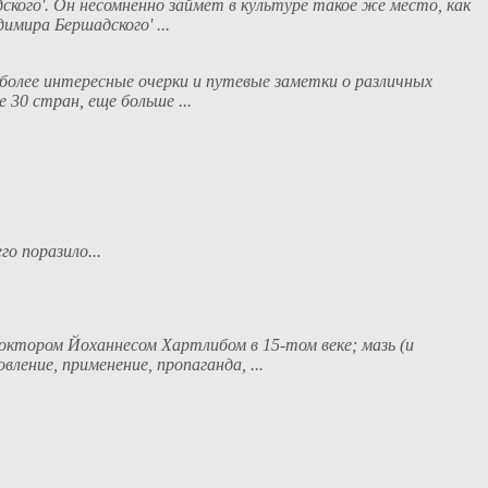
кого'. Он несомненно займёт в культуре такое же место, как
имира Бершадского' ...
олее интересные очерки и путевые заметки о различных
 30 стран, еще больше ...
о поразило...
доктором Йоханнесом Хартлибом в 15-том веке; мазь (и
ение, применение, пропаганда, ...