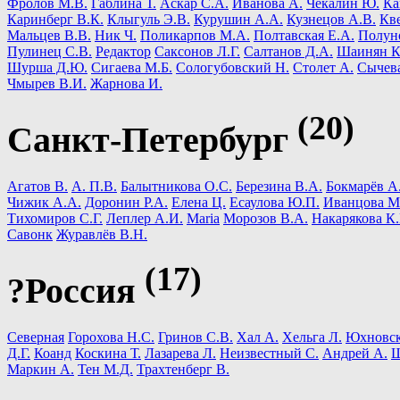
Фролов М.В.
Габлина Т.
Аскар С.А.
Иванова А.
Чекалин Ю.
Ка
Каринберг В.К.
Клыгуль Э.В.
Курушин А.А.
Кузнецов А.В.
Кве
Мальцев В.В.
Ник Ч.
Поликарпов М.А.
Полтавская Е.А.
Полун
Пулинец С.В.
Редактор
Саксонов Л.Г.
Салтанов Д.А.
Шаинян К
Шурша Д.Ю.
Сигаева М.Б.
Сологубовский Н.
Столет А.
Сычева
Чмырев В.И.
Жарнова И.
(20)
Санкт-Петербург
Агатов В.
А. П.В.
Балытникова О.С.
Березина В.А.
Бокмарёв А
Чижик А.А.
Доронин Р.А.
Елена Ц.
Есаулова Ю.П.
Иванцова М
Тихомиров С.Г.
Леплер А.И.
Maria
Морозов В.А.
Накарякова К.
Савонк
Журавлёв В.Н.
(17)
?Россия
Северная
Горохова Н.С.
Гринов С.В.
Хал А.
Хельга Л.
Юхновск
Д.Г.
Коанд
Коскина Т.
Лазарева Л.
Неизвестный С.
Андрей A.
Ш
Маркин А.
Тен М.Д.
Трахтенберг В.