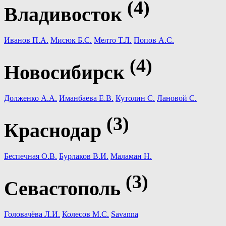
(4)
Владивосток
Иванов П.А.
Мисюк Б.С.
Мелто Т.Л.
Попов А.С.
(4)
Новосибирск
Долженко А.А.
Иманбаева Е.В.
Кутолин С.
Лановой С.
(3)
Краснодар
Беспечная О.В.
Бурлаков В.И.
Маламан Н.
(3)
Севастополь
Головачёва Л.И.
Колесов М.С.
Savanna