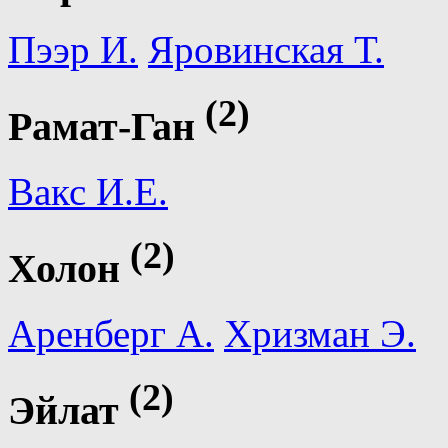
Пээр И.
Яровинская Т.
(2)
Рамат-Ган
Вакс И.Е.
(2)
Холон
Аренберг А.
Хризман Э.
(2)
Эйлат