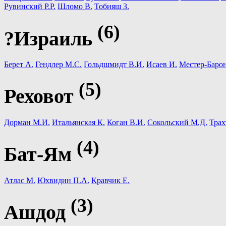
Рувинский Р.Р.
Шломо В.
Тобияш З.
(6)
?Израиль
Берет А.
Гендлер М.С.
Гольдшмидт В.И.
Исаев И.
Местер-Барон
(5)
Реховот
Дорман М.И.
Итальянская К.
Коган В.И.
Сокольский М.Д.
Трах
(4)
Бат-Ям
Атлас М.
Юхвидин П.А.
Кравчик Е.
(3)
Ашдод