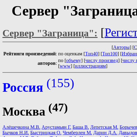
Сервер "Заграница
[
Регис
Сервер "Заграница":
[
Авторы
] [
С
Рейтинги
произведений
:
по оценкам [
Топ40
] [
Топ100
] [
Избран
по [
объему
] [
числу произвед
] [
числу 
авторов
:
[
www
] [
иллюстрациям
]
(155)
Россия
(47)
Москва
Алёшечкина М.В.
Арустамьян Г.
Баша В.
Лепетская М.
Борычев
Бычков Н.И.
Быстрицкая О.
Чемберлен М.
Дарин Д.А.
Давыдов