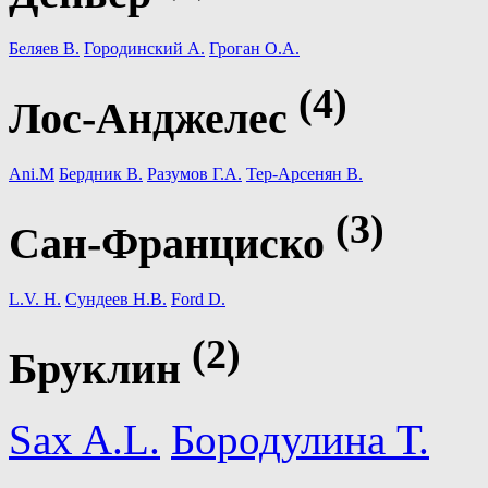
Беляев В.
Городинский А.
Гроган О.А.
(4)
Лос-Анджелес
Ani.M
Бердник В.
Разумов Г.А.
Тер-Арсенян В.
(3)
Сан-Франциско
L.V. H.
Сундеев Н.В.
Ford D.
(2)
Бруклин
Sax A.L.
Бородулина Т.