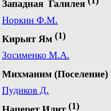
(1)
Западная Галилея
Норкин Ф.М.
(1)
Кирьят Ям
Зосименко М.А.
Михманим (Поселение)
Пудиков Д.
(1)
Нацерет Илит