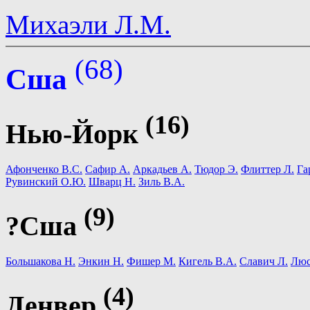
Михаэли Л.М.
(68)
Сша
(16)
Нью-Йорк
Афонченко В.С.
Сафир А.
Аркадьев А.
Тюдор Э.
Флиттер Л.
Га
Рувинский О.Ю.
Шварц Н.
Зиль В.А.
(9)
?Сша
Большакова Н.
Энкин Н.
Фишер М.
Кигель В.А.
Славич Л.
Люс
(4)
Денвер