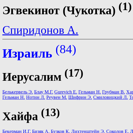
(1)
Эгвекинот (Чукотка)
Спиридонов А.
(84)
Израиль
(17)
Иерусалим
Белькервель Э.
Блау М.Г.
Gurevich E.
Гельман Н.
Грубман В.
Ха
Гельман Н.
Нотин Л.
Реувен М.
Шифрин Э.
Смиловицкий Л.
Т
(13)
Хайфа
Бекерман И.Г.
Бизяк А.
Бузков К.
Лихтенштейн Э.
Соколов Е.
Л