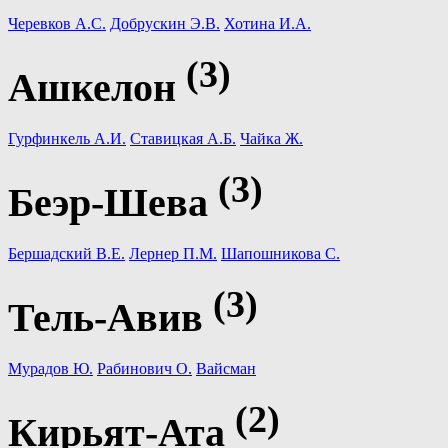
Черевков А.С.
Добрускин Э.В.
Хотина И.А.
(3)
Ашкелон
Гурфинкель А.И.
Ставицкая А.Б.
Чайка Ж.
(3)
Беэр-Шева
Бершадский В.Е.
Лернер П.М.
Шапошникова С.
(3)
Тель-Авив
Мурадов Ю.
Рабинович О.
Вайсман
(2)
Кирьят-Ата