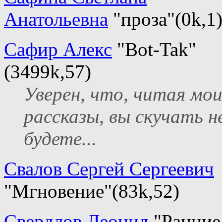
Анатольевна
"проза"(0k,1
Сафир Алекс
"Bot-Tak"
(3499k,57)
Уверен, что, читая мо
рассказы, вы скучать н
будете...
Свалов Сергей Сергеевич
"Мгновение"(83k,52)
Свердлов Леонид
"Ранние