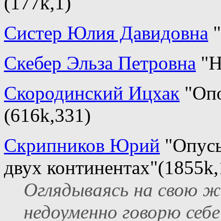
(177k,1)
Систер Юлия Давидовна
"
Скебер Эльза Петровна
"Н
Скородинский Ицхак
"Опо
(616k,331)
Скрипников Юрий
"Опусы
двух континентах"(1855k,
Оглядываясь на свою ж
недоуменно говорю себе