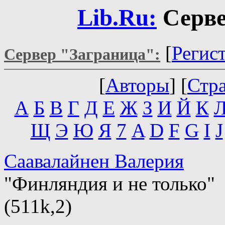
Lib.Ru:
Серве
[
Регис
Сервер "Заграница":
[
Авторы
] [
Стр
А
Б
В
Г
Д
Е
Ж
З
И
Й
К
Щ
Э
Ю
Я
7
A
D
F
G
I
J
Саавалайнен Валерия
"Финляндия и не только"
(511k,2)