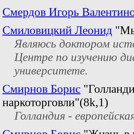
Смердов Игорь Валентин
Смиловицкий Леонид
"Мы
Являюсь доктором исто
Центре по изучению ди
университете.
Смирнов Борис
"Голланди
наркоторговли"(8k,1)
Голландия - европейск
Смирнов Борис
"Жизнь в 