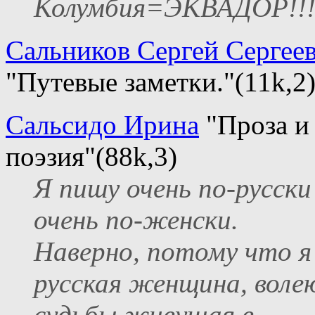
Колумбия=ЭКВАДОР!!
Сальников Сергей Сергее
"Путевые заметки."(11k,2
Сальсидо Ирина
"Проза и
поэзия"(88k,3)
Я пишу очень по-русски
очень по-женски.
Наверно, потому что я 
русская женщина, воле
судьбы живущая в