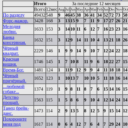
Итого
За последние 12 месяцев
Всего
12мес
Aug
Jul
Jun
May
Apr
Mar
Feb
Jan
Dec
Nov
Oc
По разделу
49432
548
9
46
45
38
36
41
34
52
72
73
58
Форс-мажор.
3428
168
3
13
15
9
7
11
9
17
27
26
21
Мелодия
1633
153
3
14
10
11
6
12
7
16
23
23
16
любви.
Банка
1632
151
3
12
9
14
11
10
4
13
21
18
26
консервная.
Чёрный
2229
146
1
9
9
14
9
10
7
12
24
22
18
квадрат.
Красная
1746
145
1
7
10
8
11
9
6
18
22
27
15
вишня.
Время-Бог.
1481
124
1
11
9
12
9
9
4
11
18
18
14
Чёрный
1652
123
1
10
13
7
10
10
5
11
18
16
14
причёрный.
...любимой
1374
119
1
9
8
11
8
7
6
15
14
16
15
собаке...
Детство
1563
115
1
5
8
6
9
10
4
12
14
24
14
прощай.
Танец брейк-
1473
114
2
9
13
5
8
12
5
9
15
14
12
данс.
Похороните
меня под
1617
114
0
6
4
12
7
6
4
7
29
24
10