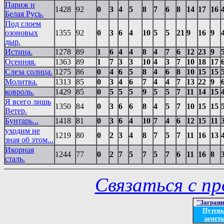
Париж и
1428
92
0
3
4
5
8
7
6
8
14
17
16
Белая Русь.
Под слоем
озоновых
1355
92
0
3
6
4
10
5
5
21
9
16
9
дыр.
Истина.
1278
89
1
6
4
4
8
4
7
6
12
23
9
Осенняя.
1363
89
1
7
3
3
10
4
3
7
10
18
17
Слеза солнца.
1275
86
0
4
6
5
8
4
6
8
10
15
15
Молитва.
1313
85
0
3
4
6
7
4
4
7
13
22
9
ковроль.
1429
85
0
5
5
5
9
5
5
7
11
14
15
Я всего лишь
1350
84
0
3
6
6
8
4
5
7
10
15
15
Ветер.
Бунтарь...
1418
81
0
3
6
4
10
7
4
6
12
15
11
уходим не
1219
80
0
2
3
4
8
7
5
7
11
16
13
зная об этом...
Икорная
1244
77
0
2
7
5
7
5
7
6
11
16
8
сталь.
Связаться с п
"Загран
Путев
заметк