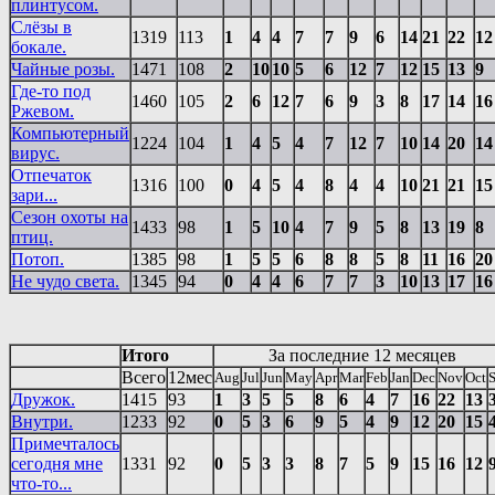
плинтусом.
Слёзы в
1319
113
1
4
4
7
7
9
6
14
21
22
12
бокале.
Чайные розы.
1471
108
2
10
10
5
6
12
7
12
15
13
9
Где-то под
1460
105
2
6
12
7
6
9
3
8
17
14
16
Ржевом.
Компьютерный
1224
104
1
4
5
4
7
12
7
10
14
20
14
вирус.
Отпечаток
1316
100
0
4
5
4
8
4
4
10
21
21
15
зари...
Сезон охоты на
1433
98
1
5
10
4
7
9
5
8
13
19
8
птиц.
Потоп.
1385
98
1
5
5
6
8
8
5
8
11
16
20
Не чудо света.
1345
94
0
4
4
6
7
7
3
10
13
17
16
Итого
За последние 12 месяцев
Всего
12мес
Aug
Jul
Jun
May
Apr
Mar
Feb
Jan
Dec
Nov
Oct
Дружок.
1415
93
1
3
5
5
8
6
4
7
16
22
13
Внутри.
1233
92
0
5
3
6
9
5
4
9
12
20
15
Примечталось
сегодня мне
1331
92
0
5
3
3
8
7
5
9
15
16
12
что-то...