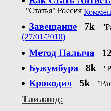
Как Стать Антист
"Статья" Россия
Коммент
Завещание
7k
"Р
(27/01/2010)
Метод Палыча
1
Бужумбура
8k
"Р
Крокодил
5k
"Ра
Таиланд: