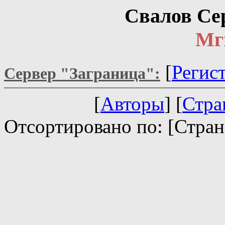
Свалов Се
Мг
[
Регис
Сервер "Заграница":
[
Авторы
] [
Стра
Отсортировано по: [Стран