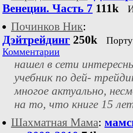
Венеции. Часть 7
111k
И
Починков Ник
:
Дэйтрейдинг
250k
Порту
Комментарии
нашел в сети интересн
учебник по дей- трейдин
многое актуально, нес
на то, что книге 15 ле
Шахматная Мама
:
мамс