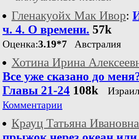
Гленакуойх Мак Ивор
:
И
ч. 4. О времени.
57k
Оценка:
3.19*7
Австралия
Хотина Ирина Алексеев
Все уже сказано до меня
Главы 21-24
108k
Израи
Комментарии
Крауц Татьяна Ивановна
прыжок через океан или