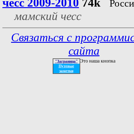
чесс 2009-2010
74k
Росси
мамский чесс
Связаться с программи
сайта
Это наша кнопка
"Заграница"
Путевые
заметки