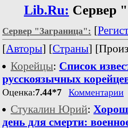
Lib.Ru:
Сервер "
[
Регис
Сервер "Заграница":
[
Авторы
] [
Страны
] [Прои
Корейцы
:
Список изве
русскоязычных корейце
Оценка:
7.44*7
Комментарии
Стукалин Юрий
:
Хорош
день для смерти: военно