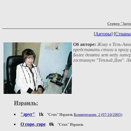
Сервер "Загр
[
Авторы
] [
Страны
Об авторе:
Живу в Тель-Авиве
представить стихи и прозу 
Более девяти лет веду лит
гостинную "Теплый Дом". Лю
Израиль:
"друг"
1k
"Стих" Израиль
Комментарии: 2 (07/10/2005)
О горе, горе
0k
"Стих" Израиль