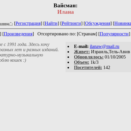
Вайсман:
Илана
[
Регистрация
] [
Найти
] [
Рейтинги
] [
Обсуждения
] [
Новинк
аница":
] [
Произведения
]
Отсортировано по: [Странам] [
Популярности
]
 с 1991 года. Здесь хочу
E-mail:
ilanaw@mail.ru
разных лет и разных изданий.
Живет:
Израиль,Тель-Авив
ературно-музыкальную
Обновлялось:
01/10/2005
блю кошек :)
Объем:
1k/3
Посетителей:
142