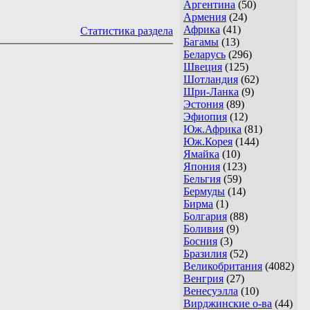
Аргентина
(50)
Армения
(24)
Африка
(41)
Статистика раздела
Багамы
(13)
Беларусь
(296)
Швеция
(125)
Шотландия
(62)
Шри-Ланка
(9)
Эстония
(89)
Эфиопия
(12)
Юж.Африка
(81)
Юж.Корея
(144)
Ямайка
(10)
Япония
(123)
Бельгия
(59)
Бермуды
(14)
Бирма
(1)
Болгария
(88)
Боливия
(9)
Босния
(3)
Бразилия
(52)
Великобритания
(4082)
Венгрия
(27)
Венесуэлла
(10)
Вирджинские о-ва
(44)