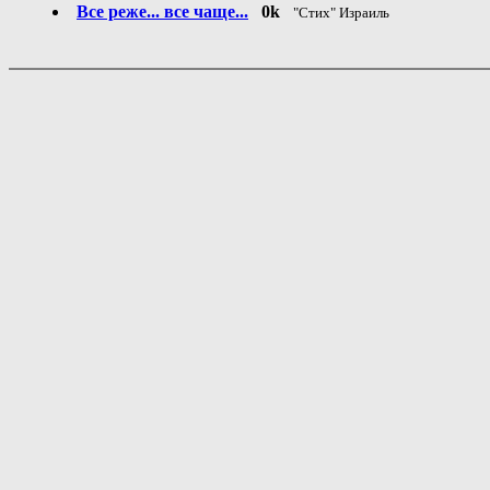
Все реже... все чаще...
0k
"Стих" Израиль