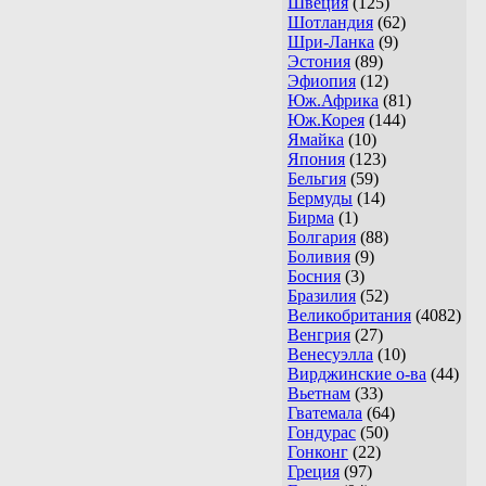
Швеция
(125)
Шотландия
(62)
Шри-Ланка
(9)
Эстония
(89)
Эфиопия
(12)
Юж.Африка
(81)
Юж.Корея
(144)
Ямайка
(10)
Япония
(123)
Бельгия
(59)
Бермуды
(14)
Бирма
(1)
Болгария
(88)
Боливия
(9)
Босния
(3)
Бразилия
(52)
Великобритания
(4082)
Венгрия
(27)
Венесуэлла
(10)
Вирджинские о-ва
(44)
Вьетнам
(33)
Гватемала
(64)
Гондурас
(50)
Гонконг
(22)
Греция
(97)