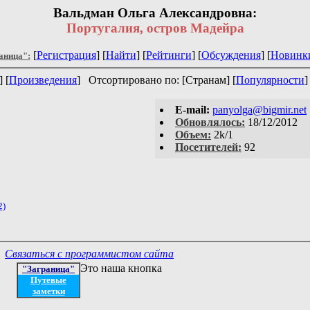
Вальдман Ольга Александровна:
Португалия, остров Мадейра
[
Регистрация
] [
Найти
] [
Рейтинги
] [
Обсуждения
] [
Новинк
аница":
] [
Произведения
]
Отсортировано по: [Странам] [
Популярности
]
E-mail:
panyolga@bigmir.net
Обновлялось:
18/12/2012
Объем:
2k/1
Посетителей:
92
2)
Связаться с программистом сайта
Это наша кнопка
"Заграница"
Путевые
заметки