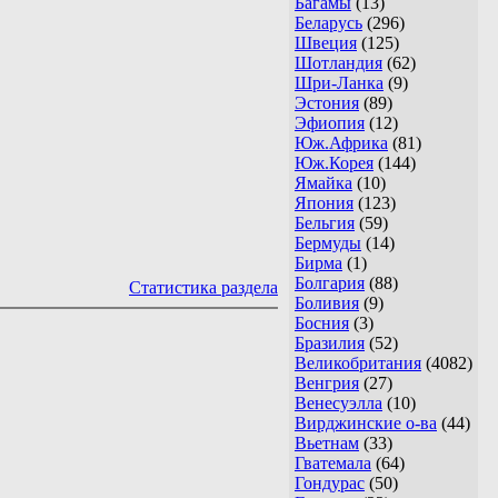
Багамы
(13)
Беларусь
(296)
Швеция
(125)
Шотландия
(62)
Шри-Ланка
(9)
Эстония
(89)
Эфиопия
(12)
Юж.Африка
(81)
Юж.Корея
(144)
Ямайка
(10)
Япония
(123)
Бельгия
(59)
Бермуды
(14)
Бирма
(1)
Болгария
(88)
Статистика раздела
Боливия
(9)
Босния
(3)
Бразилия
(52)
Великобритания
(4082)
Венгрия
(27)
Венесуэлла
(10)
Вирджинские о-ва
(44)
Вьетнам
(33)
Гватемала
(64)
Гондурас
(50)