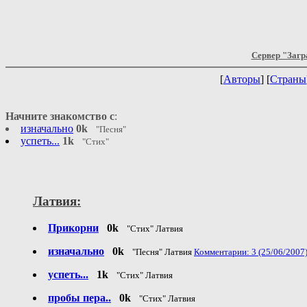
Сервер "Загр
[
Авторы
] [
Страны
Начните знакомство с
:
изначально
0k
"Песня"
успеть...
1k
"Стих"
Латвия:
Прикорни
0k
"Стих" Латвия
изначально
0k
"Песня" Латвия
Комментарии: 3 (25/06/2007
успеть...
1k
"Стих" Латвия
пробы пера..
0k
"Стих" Латвия