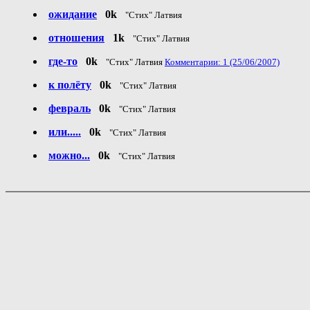
ожидание
0k
"Стих" Латвия
отношения
1k
"Стих" Латвия
где-то
0k
"Стих" Латвия
Комментарии: 1 (25/06/2007)
к полёту
0k
"Стих" Латвия
февраль
0k
"Стих" Латвия
или.....
0k
"Стих" Латвия
можно...
0k
"Стих" Латвия