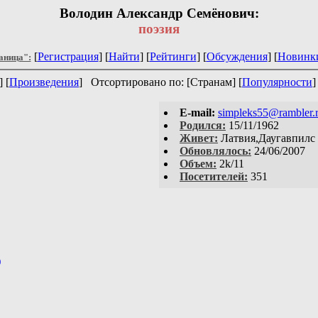
Володин Александр Семёнович:
поэзия
[
Регистрация
] [
Найти
] [
Рейтинги
] [
Обсуждения
] [
Новинк
аница":
] [
Произведения
]
Отсортировано по: [Странам] [
Популярности
]
E-mail:
simpleks55@rambler.
Родился:
15/11/1962
Живет:
Латвия,Даугавпилс
Обновлялось:
24/06/2007
Объем:
2k/11
Посетителей:
351
)