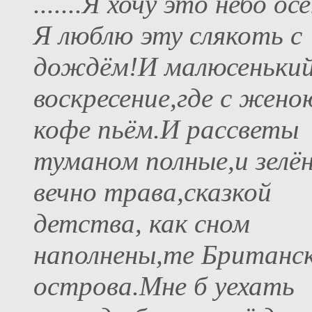
.......Я хочу это небо ос
Я люблю эту слякоть с
дождём!И малюсенький
воскресение,где с жен
кофе пьём.И рассветы
туманом полные,и зелё
вечно трава,сказкой
детства, как сном
наполнены,те Британс
острова.Мне б уехать