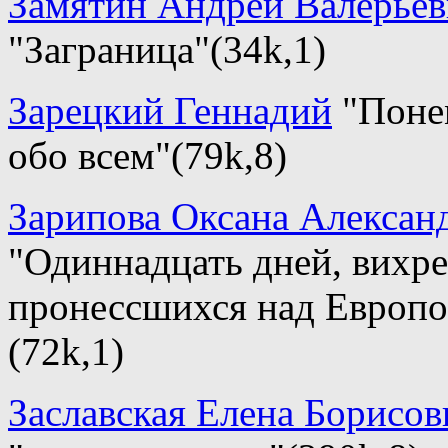
Замятин Андрей Валерье
"Заграница"(34k,1)
Зарецкий Геннадий
"Поне
обо всем"(79k,8)
Зарипова Оксана Алексан
"Одиннадцать дней, вихр
пронессшихся над Европо
(72k,1)
Заславская Елена Борисов