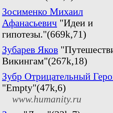
Зосименко Михаил
Афанасьевич
"Идеи и
гипотезы."(669k,71)
Зубарев Яков
"Путешеств
Викингам"(267k,18)
Зубр Отрицательный Геро
"Empty"(47k,6)
www.humanity.ru