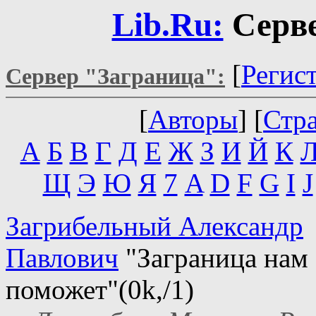
Lib.Ru:
Серве
[
Регис
Сервер "Заграница":
[
Авторы
] [
Стр
А
Б
В
Г
Д
Е
Ж
З
И
Й
К
Щ
Э
Ю
Я
7
A
D
F
G
I
J
Загрибельный Александр
Павлович
"Заграница нам
поможет"(0k,/1)