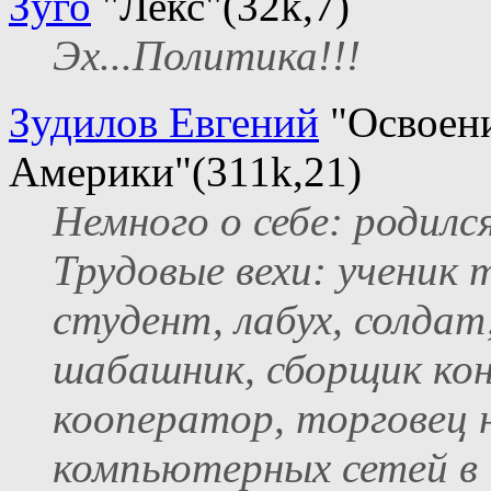
Зуго
"Лекс"(32k,7)
Эх...Политика!!!
Зудилов Евгений
"Освоен
Америки"(311k,21)
Немного о себе: родилс
Трудовые вехи: ученик 
студент, лабух, солдат
шабашник, сборщик кон
кооператор, торговец 
компьютерных сетей в