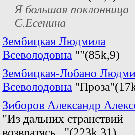
Я большая поклонница
С.Есенина
Зембицкая Людмила
Всеволодовна
""(85k,9)
Зембицкая-Лобано Людми
Всеволодовна
"Проза"(17k
Зиборов Александр Алекс
"Из дальних странствий
возвратясь..."(223k,31)