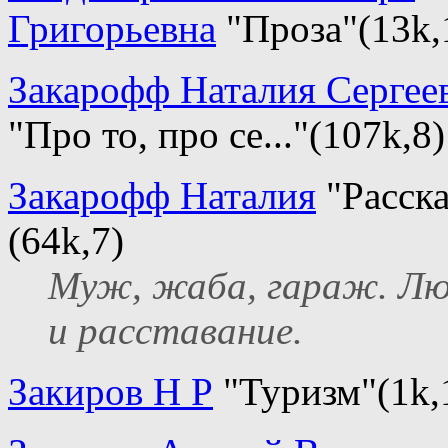
Григорьевна
"Проза"(13k,
Закарофф Наталия Сергее
"Про то, про се..."(107k,8)
Закарофф Наталия
"Расск
(64k,7)
Муж, жаба, гараж. Лю
и расставание.
Закиров Н Р
"Туризм"(1k,