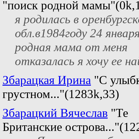
"поиск родной мамы"(0k,
я родилась в оренбургс
обл.в1984году 24 января
родная мама от меня
отказалась я хочу ее н
Збарацкая Ирина
"С улыб
грустном..."(1283k,33)
Збарацкий Вячеслав
"Те
Британские острова..."(12