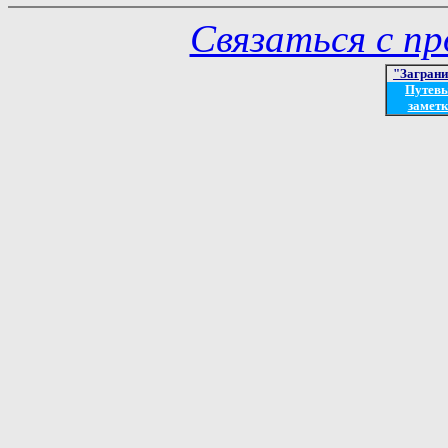
Связаться с п
"Загран
Путев
заметк