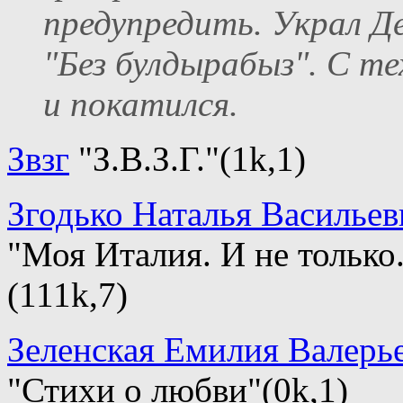
предупредить. Украл Де
"Без булдырабыз". С те
и покатился.
Звзг
"З.В.З.Г."(1k,1)
Згодько Наталья Васильев
"Моя Италия. И не только
(111k,7)
Зеленская Емилия Валерь
"Стихи о любви"(0k,1)