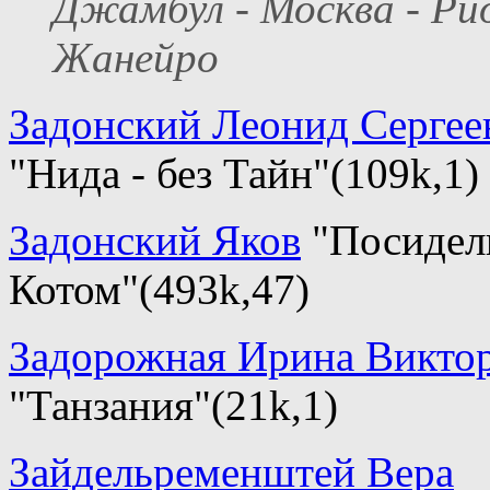
Джамбул - Москва - Ри
Жанейро
Задонский Леонид Сергее
"Нида - без Тайн"(109k,1)
Задонский Яков
"Посидел
Котом"(493k,47)
Задорожная Ирина Викто
"Танзания"(21k,1)
Зайдельременштей Вера