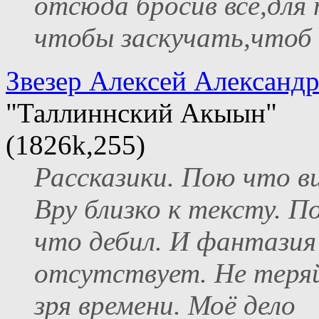
отсюда бросив всё,для 
чтобы заскучать,чтоб .
Звезер Алексей Александ
"Таллиннский Акыын"
(1826k,255)
Рассказики. Пою что в
Вру близко к тексту. 
что дебил. И фантази
отсутствует. Не теря
зря времени. Моё дело