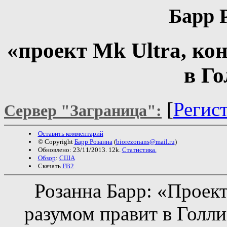
Барр 
«проект Mk Ultra, ко
в Го
[
Регис
Сервер "Заграница":
Оставить комментарий
© Copyright
Барр Розанна
(
biorezonans@mail.ru
)
Обновлено: 23/11/2013. 12k.
Статистика.
Обзор
:
США
Скачать
FB2
Розанна Барр: «Проек
разумом правит в Голл