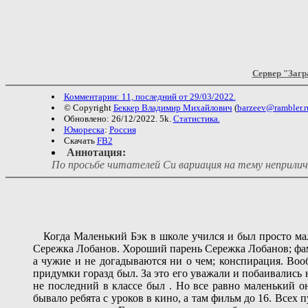
Сервер "Загр
Комментарии: 11, последний от 29/03/2022.
© Copyright
Беккер Владимир Михайлович
(
barzeev@rambler.r
Обновлено: 26/12/2022. 5k.
Статистика.
Юмореска
:
Россия
Скачать
FB2
Аннотация:
По просьбе читателей Си вариация на тему неприли
Когда Маленький Бэк в школе учился и был просто маль
Сережка Лобанов. Хороший парень Сережка Лобанов; фамил
а чужие и не догадываются ни о чем; конспирация. Во
придумки горазд был. За это его уважали и побаивались 
не последний в классе был . Но все равно маленький о
бывало ребята с уроков в кино, а там фильм до 16. Всех