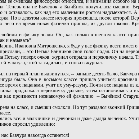
сем ее смешкам философски относился, и внимания особого на е
л. Теперь она не Быченок, а БычЁнок получилась; смешно. Вер
о и оставалось, как над его маленьким ростом надсмехаться. 
ерка. Но в девятом классе история произошла, после которой Ве
него на время новая физичка пришла, из другой школы. Креп
любили и физику знали. Он, как только в шестом классе приш
к и называть".
 Марина Ивановна Митрошенко, я буду у вас физику вести вместо
прислали, -- это Петька Банников свой голос подал. Он на перво
етьку поверх очков, журнал открыла и перекличку начала. Ткн
й махнула, чтоб та садилась, и снова в журнал.
л на первый план выдвинуться, -- раньше десять было, Бавчура пе
игура была. Она в восьмом классе пришла учиться; красивая 
все время с пацанами, учит их уму-разуму. Почти все пацаны из 
училка продолжала перекличку дальше, затем остановилась и в
вая как произнести незнакомую ей фамилию, -- Бычёнок! Старуш
ела на класс, и смешки смолкли. Но тут раздался звонкий Гриш
лассе.
лись все: и мальчишки и девчонки и даже дылда Быченок. Учите
ников спросил удивленно:
нас Бавчура навсегда останется!