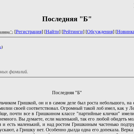
Последняя "Б"
[
Регистрация
] [
Найти
] [
Рейтинги
] [
Обсуждения
] [
Новинк
аница":
u
)
чных фамилий.
Последняя "Б"
чиком Гришкой, он и в самом деле был роста небольшого, на ф
ии своей соответствовал. Огромный такой лоб имел, как у Лени
обще, почти все в Гришкином классе "партийные клички" имел
немного. Вы думаете, если маленький, так его любой обидеть мож
н и есть маленький, и над ростом Гришкиным частенько подтру
 пускают, а Гришку нет. Особенно дылда одна его допекала. Верк