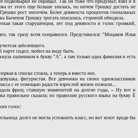
е подковырки не обращал. Так он тоже что придумал; взял и в
ка от этого еще больше злилась, но ничем Гришку достать не
А Гришке рост нипочем. Более девяноста процентов гениальных
рка Быченок Гришку трогать опасалась, стороной обходила.
кая такая старушенция, лет под девяносто и голос громкий,
ел, так сразу всем понравился. Представился: "Моцаков Илья
 учителя заболевшего.
й парте сидел; любил на виду быть.
ула пальчиком в букву "А", а там только одна фамилия и есть
рвая в списке стояла, а теперь я вместо нее.
девушка, фигуристая. Все девчонки на своих одноклассников
класса с ее помощью радости взрослой жизни познали...
ыдала фразу, ставшую знаменитой на долгие годы, -- Ну вот и
ка правильно сказала; по правилам русского языка на букву Ё
кин голос:
льница долго не могла успокоить класс, но вот хохот вроде бы