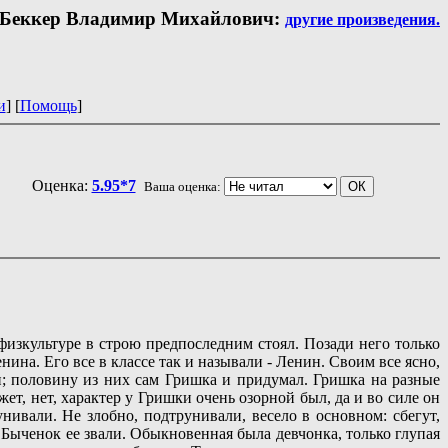
Беккер Владимир Михайлович:
другие произведения.
и
] [
Помощь
]
Оценка:
5.95*7
Ваша оценка:
изкультуре в строю предпоследним стоял. Позади него только
на. Его все в классе так и называли - Ленин. Своим все ясно,
и; половину из них сам Гришка и придумал. Гришка на разные
ет, нет, характер у Гришки очень озорной был, да и во силе он
нивали. Не злобно, подтрунивали, весело в основном: сбегут,
а Быченок ее звали. Обыкновенная была девчонка, только глупая