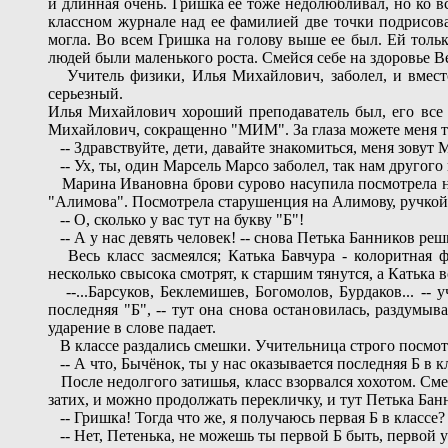
и длинная очень. Гришка ее тоже недолюбливал, но ко в
классном журнале над ее фамилией две точки подрисова
могла. Во всем Гришка на голову выше ее был. Ей тольк
людей были маленького роста. Смейся себе на здоровье В
Учитель физики, Илья Михайлович, заболел, и вместо 
серьезный.
Илья Михайлович хороший преподаватель был, его все 
Михайлович, сокращенно "МИМ". За глаза можете меня та
-- Здравствуйте, дети, давайте знакомиться, меня зовут
-- Ух, ты, один Марсель Марсо заболел, так нам другого 
Марина Ивановна брови сурово насупила посмотрела на П
"Алимова". Посмотрела старушенция на Алимову, ручкой е
-- О, сколько у вас тут на букву "Б"!
-- А у нас девять человек! -- снова Петька Банников реши
Весь класс засмеялся; Катька Бавчура - колоритная ф
несколько свысока смотрят, к старшим тянутся, а Катька 
--...Барсуков, Беклемишев, Богомолов, Бурдаков... -- 
последняя "Б", -- тут она снова остановилась, раздумы
ударение в слове падает.
В классе раздались смешки. Учительница строго посмотр
-- А что, Бычёнок, ты у нас оказывается последняя Б в к
После недолгого затишья, класс взорвался хохотом. Смея
затих, и можно продолжать перекличку, и тут Петька Бан
-- Гришка! Тогда что же, я получаюсь первая Б в классе?
-- Нет, Петенька, не можешь ты первой Б быть, первой у 