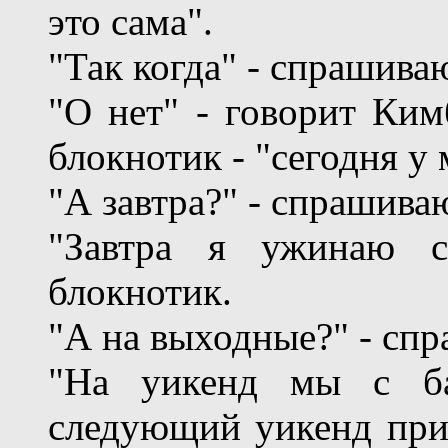
это сама".
"Так когда" - спрашиваю
"О нет" - говорит Ки
блокнотик - "сегодня у
"А завтра?" - спрашиваю
"Завтра я ужинаю с
блокнотик.
"А на выходные?" - спр
"На уикенд мы с ба
следующий уикенд прие