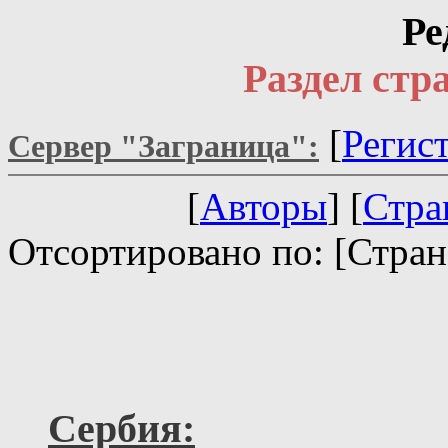
Ре
Раздел ст
[
Регис
Сервер "Заграница":
[
Авторы
] [
Стра
Отсортировано по: [Стран
Сербия: