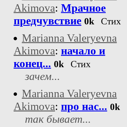
Akimova
:
Мрачное
предчувствие
0k
Стих
Marianna Valeryevna
Akimova
:
начало и
конец...
0k
Стих
зачем...
Marianna Valeryevna
Akimova
:
про нас...
0k
С
так бывает...