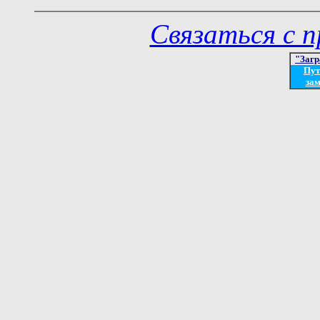
Связаться с 
"Загр
Пут
зам