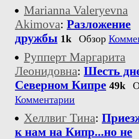
Marianna Valeryevna
Akimova
:
Разложение
дружбы
1k
Обзор
Комме
Рупперт Маргарита
Леонидовна
:
Шесть дн
Северном Кипре
49k
О
Комментарии
Хеллвиг Тина
:
Приез
к нам на Кипр...но не