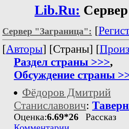
Lib.Ru:
Сервер
[
Регис
Сервер "Заграница":
[
Авторы
] [Страны] [
Произ
Раздел страны >>>
,
Обсуждение страны >
Фёдоров Дмитрий
Станиславович
:
Таверн
Оценка:
6.69*26
Рассказ
Комментарии