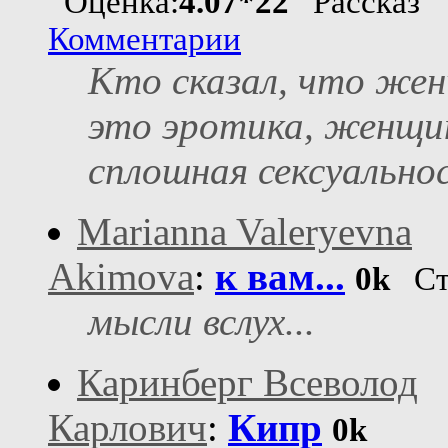
Оценка:
4.07*22
Рассказ
Комментарии
Кто сказал, что же
это эротика, женщи
сплошная сексуальнос
Marianna Valeryevna
Akimova
:
к вам...
0k
Ст
мысли вслух...
Каринберг Всеволод
Карлович
:
Кипр
0k