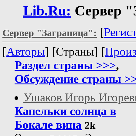
Lib.Ru:
Сервер "
[
Регис
Сервер "Заграница":
[
Авторы
] [Страны] [
Произ
Раздел страны >>>
,
Обсуждение страны >
Ушаков Игорь Игорев
Капельки солнца в
Бокале вина
2k