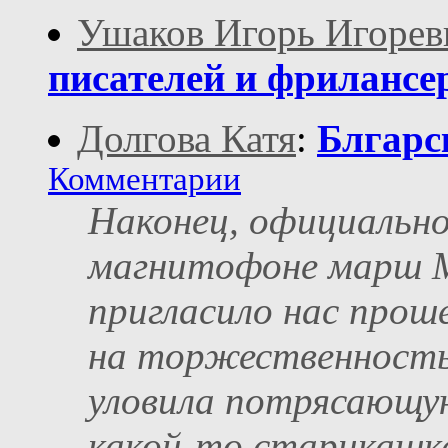
Ушаков Игорь Игорев
писателей и фрилансе
Долгова Катя
:
Блгарс
Комментарии
Наконец, официально
магнитофоне марш М
пригласило нас прош
на торжественность 
уловила потрясающую
какой-то старикашка