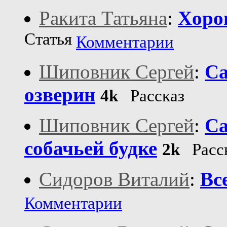
Ракита Татьяна
:
Хoрош
Статья
Комментарии
Шиповник Сергей
:
Са
озверин
4k
Рассказ
Шиповник Сергей
:
Са
собачьей будке
2k
Расс
Сидоров Виталий
:
Вс
Комментарии