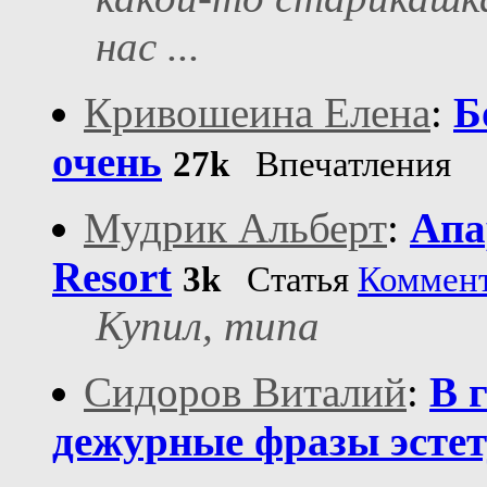
нас ...
Кривошеина Елена
:
Б
очень
27k
Впечатления
Мудрик Альберт
:
Апа
Resort
3k
Статья
Коммен
Купил, типа
Сидоров Виталий
:
В 
дежурные фразы эстет