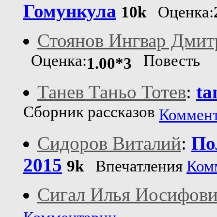
Гомункула
10k
Оценка:
Стоянов Ингвар Дмит
Оценка:
Повесть
1.00*3
Танев Таньо Тотев
:
ta
Сборник рассказов
Коммен
Сидоров Виталий
:
По
2015
9k
Впечатления
Ком
Сигал Илья Иосифов