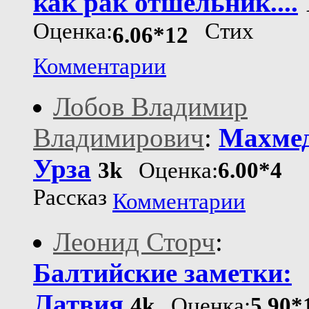
как рак отшельник....
Оценка:
Стих
6.06*12
Комментарии
Лобов Владимир
Владимирович
:
Махме
Урза
3k
Оценка:
6.00*4
Рассказ
Комментарии
Леонид Сторч
:
Балтийские заметки:
Латвия
4k
Оценка:
5.90*