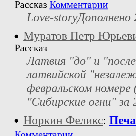
Рассказ
Комментарии
Love-storyДополнено 
Муратов Петр Юрьев
Рассказ
Латвия "до" и "после
латвийской "незалеж
февральском номере 
"Сибирские огни" за 
Норкин Феликс
:
Печа
Комментарии