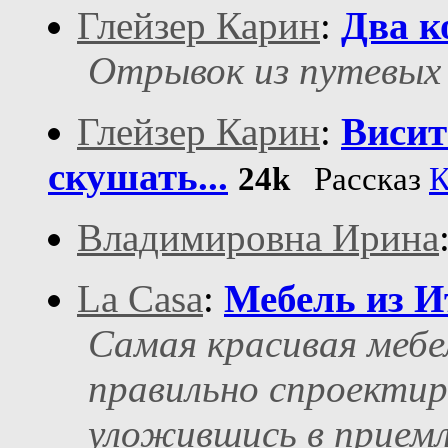
Глейзер Карин
:
Два к
Отрывок из путевых 
Глейзер Карин
:
Висит
скушать...
24k
Рассказ
К
Владимировна Ирина
La Casa
:
Мебель из И
Самая красивая мебе
правильно спроектир
уложившись в прием