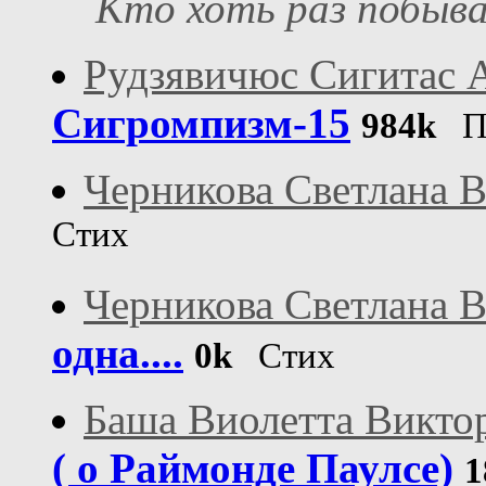
Кто хоть раз побывал
Рудзявичюс Сигитас 
Сигромпизм-15
984k
Пу
Черникова Светлана 
Стих
Черникова Светлана 
одна....
0k
Стих
Баша Виолетта Викто
( о Раймонде Паулсе)
1