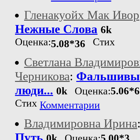
Гленакуойх Мак Ивор
Нежные Слова
6k
Оценка:
Стих
5.08*36
Светлана Владимиров
Черникова
:
Фальшивы
люди...
0k
Оценка:
5.06*6
Стих
Комментарии
Владимировна Ирина
Путь
0k
Оценка:
5.00*3