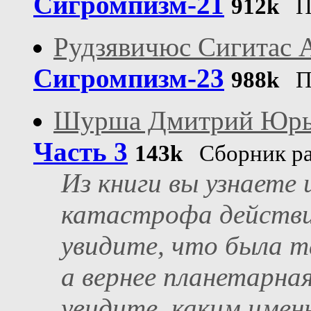
Сигромпизм-21
912k
Пу
Рудзявичюс Сигитас 
Сигромпизм-23
988k
Пу
Шурша Дмитрий Юрь
Часть 3
143k
Сборник ра
Из книги вы узнаете 
катастрофа действи
увидите, что была т
а вернее планетарная
увидите, каким имен