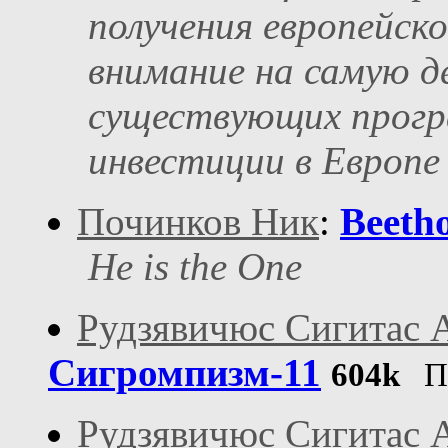
получения европейск
внимание на самую д
существующих прогр
инвестиции в Европе
Починков Ник
:
Beeth
He is the One
Рудзявичюс Сигитас 
Сигромпизм-11
604k
Пу
Рудзявичюс Сигитас 