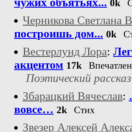
чужих объятьях...
0k
С
Черникова Светлана 
построишь дом...
0k
Ст
Вестерлунд Лора
:
Лег
акцентом
17k
Впечатле
Поэтический рассказ
Збарацкий Вячеслав
:
вовсе…
2k
Стих
Звезер Алексей Алек