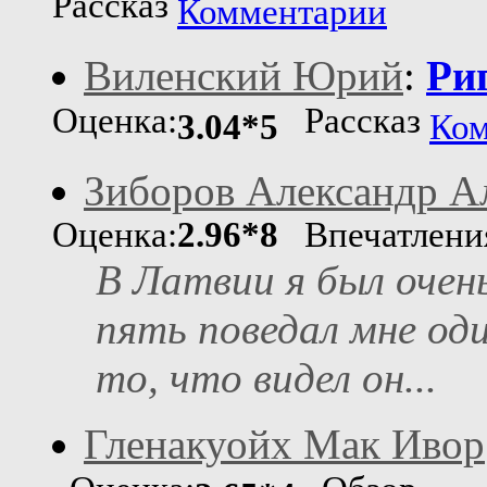
Рассказ
Комментарии
Виленский Юрий
:
Риг
Оценка:
Рассказ
3.04*5
Ком
Зиборов Александр А
Оценка:
2.96*8
Впечатлен
В Латвии я был очень
пять поведал мне од
то, что видел он...
Гленакуойх Мак Ивор