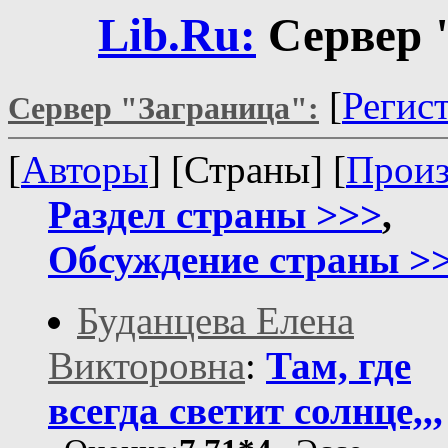
Lib.Ru:
Сервер 
[
Регис
Сервер "Заграница":
[
Авторы
] [Страны] [
Произ
Раздел страны >>>
,
Обсуждение страны >
Буданцева Елена
Викторовна
:
Там, где
всегда светит солнце,,,