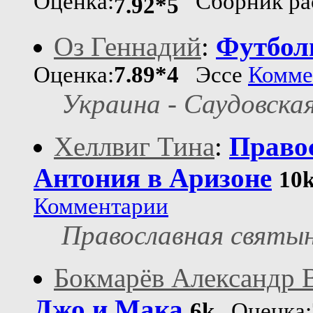
Оценка:
Сборник ра
7.92*5
Оз Геннадий
:
Футбол
Оценка:
7.89*4
Эссе
Комме
Украина - Саудовская
Хеллвиг Тина
:
Право
Антония в Аризоне
10
Комментарии
Православная святы
Бокмарёв Александр 
Джо и Мака
6k
Оценка: