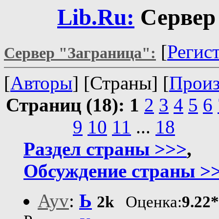
Lib.Ru:
Сервер
[
Регис
Сервер "Заграница":
[
Авторы
] [Страны] [
Произ
Страниц (18):
1
2
3
4
5
6
9
10
11
...
18
Раздел страны >>>
,
Обсуждение страны >
Ayv
:
Ь
2k
Оценка:
9.22