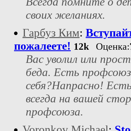
Всегда помните о де
своих желаниях.
Гарбуз Ким
:
Вступайт
пожалеете!
12k
Оценка:
Вас уволил или прос
беда. Есть профсою
себя?Напрасно! Ест
всегда на вашей стор
профсоюза.
Voronkov Michael
:
Sto