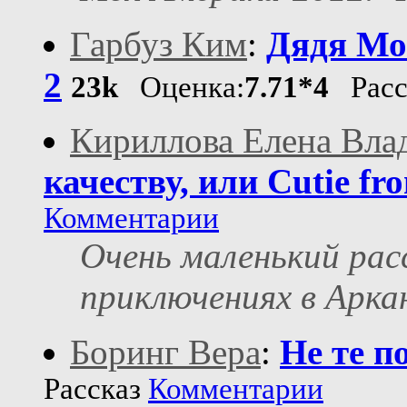
Гарбуз Ким
:
Дядя Мо
2
23k
Оценка:
7.71*4
Расс
Кириллова Елена Вла
качеству, или Cutie fr
Комментарии
Очень маленький рас
приключениях в Аркан
Боринг Вера
:
Не те п
Рассказ
Комментарии