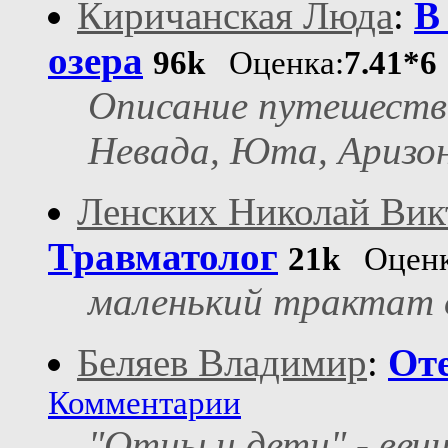
Киричанская Люда
:
В
озера
96k
Оценка:
7.41*6
Описание путешеств
Невада, Юта, Аризо
Ленских Николай Вик
Травматолог
21k
Оценк
маленький трактат 
Беляев Владимир
:
От
Комментарии
"Отцы и дети" - веч