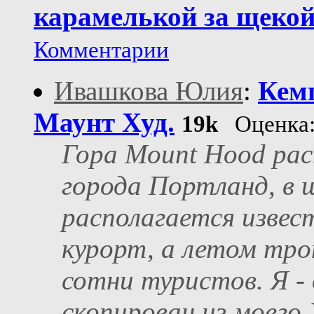
карамелькой за щеко
Комментарии
Ивашкова Юлия
:
Кемп
Маунт Худ.
19k
Оценка
Гора Mount Hood ра
города Портланд, в 
располагается изве
курорт, а летом тро
сотни туристов. Я -
скопирован из моего