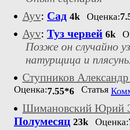
Ayv
:
Сад
4k
Оценка:
7.
Ayv
:
Туз червей
6k
Оц
Позже он случайно уз
натурщица и плясунья
Ступников Александ
Оценка:
Статья
7.55*6
Ком
Шимановский Юрий 
Полумесяц
23k
Оценка: