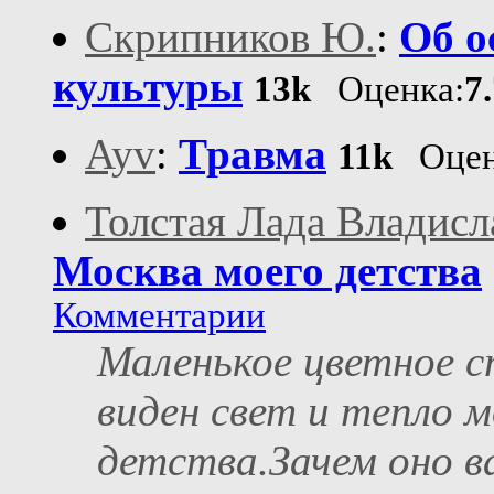
Скрипников Ю.
:
Об о
культуры
13k
Оценка:
7
Ayv
:
Травма
11k
Оцен
Толстая Лада Владисл
Москва моего детства
Комментарии
Маленькое цветное с
виден свет и тепло м
детства.Зачем оно ва