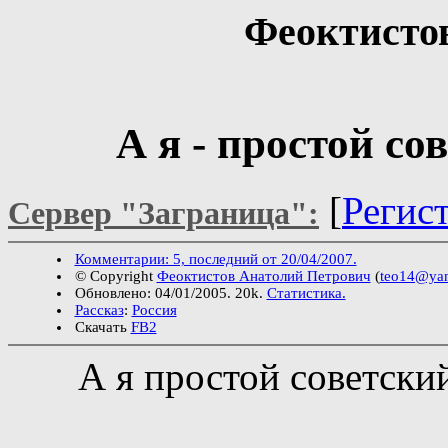
Феоктисто
А я - простой с
[
Регис
Сервер "Заграница":
Комментарии: 5, последний от 20/04/2007.
© Copyright
Феоктистов Анатолий Петрович
(
teo14@yan
Обновлено: 04/01/2005. 20k.
Статистика.
Рассказ
:
Россия
Скачать
FB2
А я простой советски