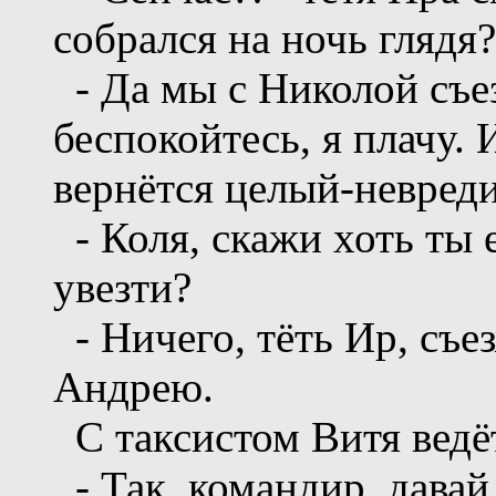
собрался на ночь глядя?
- Да мы с Николой съез
беспокойтесь, я плачу. 
вернётся целый-невред
- Коля, скажи хоть ты е
увезти?
- Ничего, тёть Ир, съез
Андрею.
С таксистом Витя ведёт
- Так, командир, давай