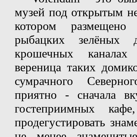
музей под открытым не
котором размещено
рыбацких зелёных д
крошечных каналах
вереница таких домико
сумрачного Северно
приятно - сначала в
гостеприимных каф
продегустировать знам
не менее знамениты