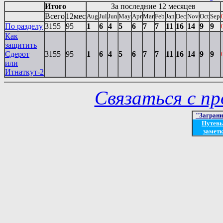
Итого
За последние 12 месяцев
Всего
12мес
Aug
Jul
Jun
May
Apr
Mar
Feb
Jan
Dec
Nov
Oct
Sep
По разделу
3155
95
1
6
4
5
6
7
7
11
16
14
9
9
Как
защитить
Сдерот
3155
95
1
6
4
5
6
7
7
11
16
14
9
9
или
Итнаткут-2
Связаться с п
"Загран
Путев
заметк