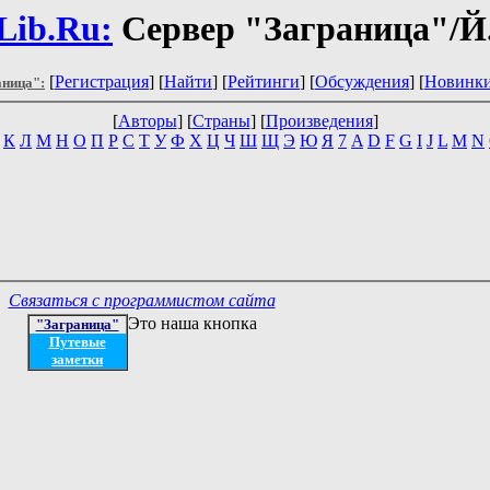
Lib.Ru:
Сервер "Заграница"/Й
[
Регистрация
] [
Найти
] [
Рейтинги
] [
Обсуждения
] [
Новинк
аница":
[
Авторы
] [
Страны
] [
Произведения
]
К
Л
М
Н
О
П
Р
С
Т
У
Ф
Х
Ц
Ч
Ш
Щ
Э
Ю
Я
7
A
D
F
G
I
J
L
M
N
Связаться с программистом сайта
Это наша кнопка
"Заграница"
Путевые
заметки