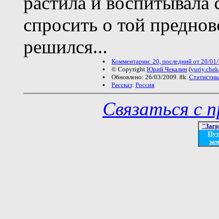
растила и воспитывала 
спросить о той преднов
решился...
Комментарии: 20, последний от 20/01/
© Copyright
Юрий Чекалин
(
yuriy.che
Обновлено: 26/03/2009. 8k.
Статистик
Рассказ
:
Россия
Связаться с 
"Загр
Пут
зам