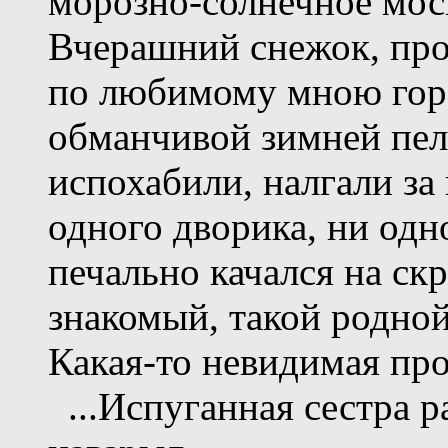
морозно-солнечное мос
Вчерашний снежок, пр
по любимому мною гор
обманчивой зимней пеле
испохабили, налгали за
одного дворика, ни одно
печально качался на ск
знакомый, такой родной.
Какая-то невидимая про
...Испуганная сестра ра